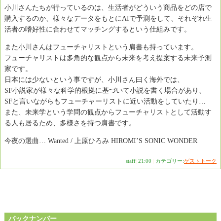
小川さんたちが行っているのは、生活者がどういう商品をどの店で
購入するのか、様々なデータをもとにAIで予測をして、それぞれ生
活者の嗜好性に合わせてマッチングするという仕組みです。
また小川さんはフューチャリストという肩書も持っています。
フューチャリストは多角的な観点から未来を考え提案する未来予測
家です。
日本には少ないという事ですが、小川さん曰く海外では、
SF小説家が様々な科学的根拠に基づいて小説を書く場合があり、
SFと言いながらもフューチャーリストに近い活動をしていたり…
また、未来学という学問の観点からフューチャリストとして活動す
る人も居るため、多様さを持つ肩書です。
今夜の選曲… Wanted / 上原ひろみ HIROMI’S SONIC WONDER
staff
|
21:00
|
カテゴリー:
ゲストトーク
バックナンバー