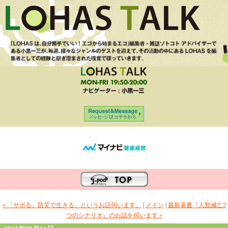
« 「サボる」防災で生きる、というお話伺います。
|
メイン
|
最新著書『人類滅亡2
つのシナリオ』のお話を伺います »