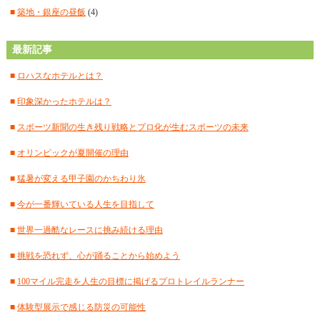
■
2024年9月
(12)
■
築地・銀座の昼飯
(4)
■
2024年8月
(15)
最新記事
■
2024年7月
(18)
■
ロハスなホテルとは？
■
2024年6月
(17)
■
印象深かったホテルは？
■
2024年5月
(15)
■
スポーツ新聞の生き残り戦略とプロ化が生むスポーツの未来
■
2024年4月
(18)
■
オリンピックが夏開催の理由
■
2024年3月
(12)
■
猛暑が変える甲子園のかちわり氷
■
2024年2月
(18)
■
今が一番輝いている人生を目指して
■
2024年1月
(18)
■
世界一過酷なレースに挑み続ける理由
■
2023年12月
(16)
■
挑戦を恐れず、心が踊ることから始めよう
■
2023年11月
(17)
■
100マイル完走を人生の目標に掲げるプロトレイルランナー
■
2023年10月
(18)
■
体験型展示で感じる防災の可能性
■
2023年9月
(12)