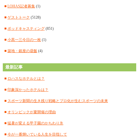
■
2025年1月
(12)
■
LOHAS記者募集
(1)
■
2024年12月
(14)
■
ゲストトーク
(5128)
■
2024年11月
(14)
■
ポッドキャスティング
(851)
■
2024年10月
(11)
■
小黒一三今日の一枚
(1)
■
2024年9月
(12)
■
築地・銀座の昼飯
(4)
■
2024年8月
(15)
最新記事
■
2024年7月
(18)
■
ロハスなホテルとは？
■
2024年6月
(17)
■
印象深かったホテルは？
■
2024年5月
(15)
■
スポーツ新聞の生き残り戦略とプロ化が生むスポーツの未来
■
2024年4月
(18)
■
オリンピックが夏開催の理由
■
2024年3月
(12)
■
猛暑が変える甲子園のかちわり氷
■
2024年2月
(18)
■
今が一番輝いている人生を目指して