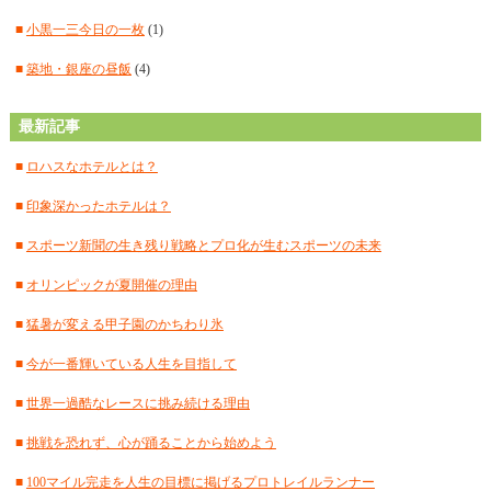
■
2024年10月
(11)
■
小黒一三今日の一枚
(1)
■
2024年9月
(12)
■
築地・銀座の昼飯
(4)
■
2024年8月
(15)
最新記事
■
2024年7月
(18)
■
ロハスなホテルとは？
■
2024年6月
(17)
■
印象深かったホテルは？
■
2024年5月
(15)
■
スポーツ新聞の生き残り戦略とプロ化が生むスポーツの未来
■
2024年4月
(18)
■
オリンピックが夏開催の理由
■
2024年3月
(12)
■
猛暑が変える甲子園のかちわり氷
■
2024年2月
(18)
■
今が一番輝いている人生を目指して
■
2024年1月
(18)
■
世界一過酷なレースに挑み続ける理由
■
2023年12月
(16)
■
挑戦を恐れず、心が踊ることから始めよう
■
2023年11月
(17)
■
100マイル完走を人生の目標に掲げるプロトレイルランナー