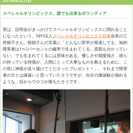
2011年06月21日
スペシャルオリンピックス、誰でも出来るボランティア
実は、説明会がきっかけてスペシャルオリンピックスに関わること
になったという、NPO法人
スペシャルオリンピックス日本
会長の三
井嬉子さん。牧師さんの言葉に「どんなに医学が発達しても、知的
障害者は1〜2パーセントの確率で生まれてくる。原因も分かってい
ない。でも生まれてくるには意味がある。優しさや我慢強さ…彼ら
の持っている特徴が、人間にとって大事なものを教えるために、こ
の世に神様が送り届けてくださったプレゼント！」。それまで障害
者の方とは縁遠いと思っていたそうですが、自分の価値観が崩れる
ような、目からウロコが落ちたそうです。