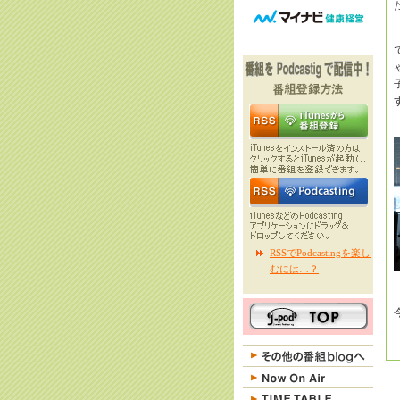
RSSでPodcastingを楽し
むには…？