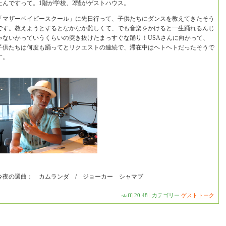
たんですって。1階が学校、2階がゲストハウス。
「マザーベイビースクール」に先日行って、子供たちにダンスを教えてきたそう
です。教えようとするとなかなか難しくて、でも音楽をかけると一生踊れるんじ
ゃないかっていうくらいの突き抜けたまっすぐな踊り！USAさんに向かって、
子供たちは何度も踊ってとリクエストの連続で、滞在中はヘトヘトだったそうで
す。
今夜の選曲： カムランダ / ジョーカー シャマブ
staff
|
20:48
|
カテゴリー:
ゲストトーク