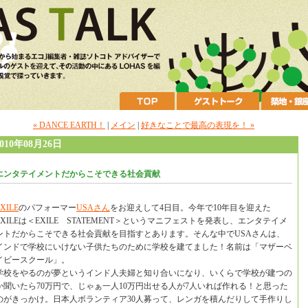
« DANCE EARTH！
|
メイン
|
好きなことで最高の表現を！ »
2010年08月26日
エンタテイメントだからこそできる社会貢献
XILE
のパフォーマー
USAさん
をお迎えして4日目。今年で10年目を迎えた
EXILEは＜EXILE STATEMENT＞というマニフェストを発表し、エンタテイメ
ントだからこそできる社会貢献を目指すとあります。そんな中でUSAさんは、
インドで学校にいけない子供たちのために学校を建てました！名前は「マザーベ
イビースクール」。
学校をやるのが夢というインド人夫婦と知り合いになり、いくらで学校が建つの
か聞いたら70万円で、じゃぁ一人10万円出せる人が7人いれば作れる！と思った
のがきっかけ。日本人ボランティア30人募って、レンガを積んだりして手作りし