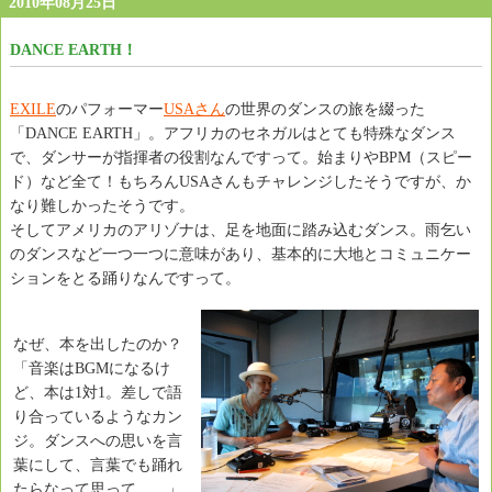
2010年08月25日
DANCE EARTH！
EXILE
のパフォーマー
USAさん
の世界のダンスの旅を綴った
「DANCE EARTH」。アフリカのセネガルはとても特殊なダンス
で、ダンサーが指揮者の役割なんですって。始まりやBPM（スピー
ド）など全て！もちろんUSAさんもチャレンジしたそうですが、か
なり難しかったそうです。
そしてアメリカのアリゾナは、足を地面に踏み込むダンス。雨乞い
のダンスなど一つ一つに意味があり、基本的に大地とコミュニケー
ションをとる踊りなんですって。
なぜ、本を出したのか？
「音楽はBGMになるけ
ど、本は1対1。差しで語
り合っているようなカン
ジ。ダンスへの思いを言
葉にして、言葉でも踊れ
たらなって思って…。」