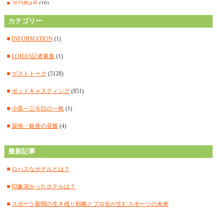
■
2025年4月
(16)
■
カテゴリー
2025年3月
(14)
■
2025年2月
(15)
■
INFORMATION
(1)
■
2025年1月
(12)
■
LOHAS記者募集
(1)
■
2024年12月
(14)
■
ゲストトーク
(5128)
■
2024年11月
(14)
■
ポッドキャスティング
(851)
■
2024年10月
(11)
■
小黒一三今日の一枚
(1)
■
2024年9月
(12)
■
築地・銀座の昼飯
(4)
■
2024年8月
(15)
最新記事
■
2024年7月
(18)
■
ロハスなホテルとは？
■
2024年6月
(17)
■
印象深かったホテルは？
■
2024年5月
(15)
■
スポーツ新聞の生き残り戦略とプロ化が生むスポーツの未来
■
2024年4月
(18)