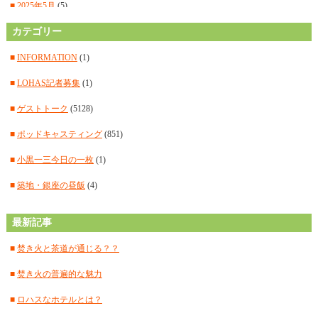
■
2025年5月
(5)
■
カテゴリー
2025年4月
(16)
■
2025年3月
(14)
■
INFORMATION
(1)
■
2025年2月
(15)
■
LOHAS記者募集
(1)
■
2025年1月
(12)
■
ゲストトーク
(5128)
■
2024年12月
(14)
■
ポッドキャスティング
(851)
■
2024年11月
(14)
■
小黒一三今日の一枚
(1)
■
2024年10月
(11)
■
築地・銀座の昼飯
(4)
■
2024年9月
(12)
最新記事
■
2024年8月
(15)
■
焚き火と茶道が通じる？？
■
2024年7月
(18)
■
焚き火の普遍的な魅力
■
2024年6月
(17)
■
ロハスなホテルとは？
■
2024年5月
(15)