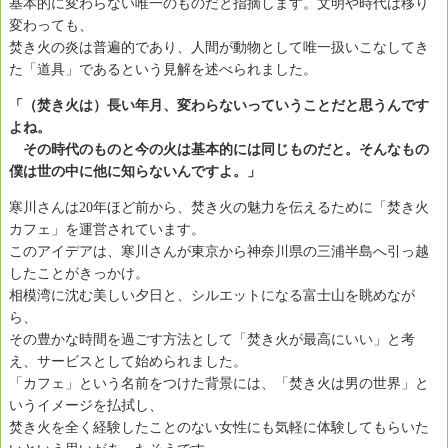
基本的に変わらない唯一のものだと指摘します。文明や時代は移り
変わっても、
焚き火の炎は普遍的であり、人間が動物として唯一扱いこなしてき
た「道具」であるという見解を述べられました。
「（焚き火は）長い年月、変わらないっていうことだと思うんです
よね。
その時代のものと今の火は基本的には同じものだと。そんなもの
僕は世の中に他に知らないんですよ。」
寒川さんは20年ほど前から、焚き火の魅力を伝えるために「焚き火
カフェ」を運営されています。
このアイデアは、寒川さんが東京から神奈川県の三浦半島へ引っ越
したことがきっかけ。
相模湾に沈む美しい夕日と、シルエットになる富士山を眺めなが
ら、
その豊かな時間を過ごす方法として「焚き火が最高にいい」と考
え、サービスとして始められました。
「カフェ」という名前をつけた背景には、「焚き火は男の世界」と
いうイメージを払拭し、
焚き火を全く経験したことのない女性にも気軽に体験してもらいた