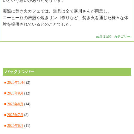
いという思いがあったそうです。
実際に焚き火カフェでは、道具は全て寒川さんが用意し、
コーヒー豆の焙煎や焼きリンゴ作りなど、焚き火を通じた様々な体
験を提供されているとのことでした。
staff
|
21:00
|
カテゴリー:
バックナンバー
■
2025年10月
(2)
■
2025年9月
(12)
■
2025年8月
(14)
■
2025年7月
(8)
■
2025年6月
(11)