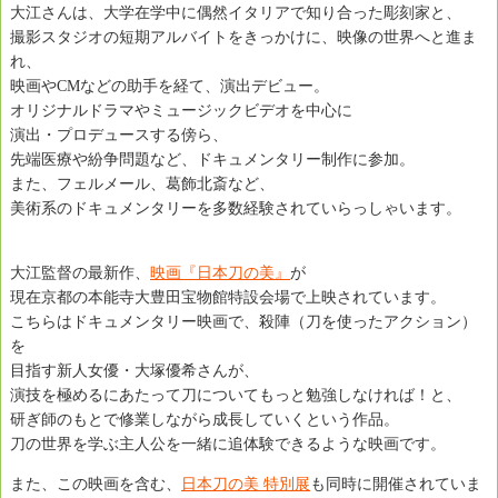
大江さんは、大学在学中に偶然イタリアで知り合った彫刻家と、
撮影スタジオの短期アルバイトをきっかけに、映像の世界へと進ま
れ、
映画やCMなどの助手を経て、演出デビュー。
オリジナルドラマやミュージックビデオを中心に
演出・プロデュースする傍ら、
先端医療や紛争問題など、ドキュメンタリー制作に参加。
また、フェルメール、葛飾北斎など、
美術系のドキュメンタリーを多数経験されていらっしゃいます。
大江監督の最新作、
映画『日本刀の美』
が
現在京都の本能寺大豊田宝物館特設会場で上映されています。
こちらはドキュメンタリー映画で、殺陣（刀を使ったアクション）
を
目指す新人女優・大塚優希さんが、
演技を極めるにあたって刀についてもっと勉強しなければ！と、
研ぎ師のもとで修業しながら成長していくという作品。
刀の世界を学ぶ主人公を一緒に追体験できるような映画です。
また、この映画を含む、
日本刀の美 特別展
も同時に開催されていま