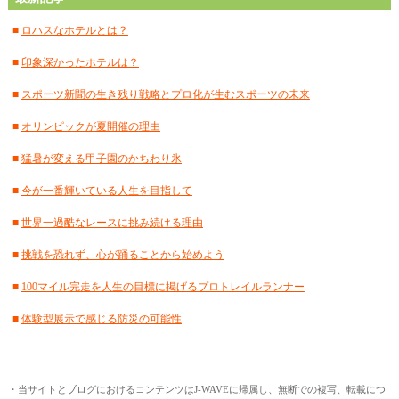
■
2024年7月
(18)
■
ロハスなホテルとは？
■
2024年6月
(17)
■
印象深かったホテルは？
■
2024年5月
(15)
■
スポーツ新聞の生き残り戦略とプロ化が生むスポーツの未来
■
2024年4月
(18)
■
オリンピックが夏開催の理由
■
2024年3月
(12)
■
猛暑が変える甲子園のかちわり氷
■
2024年2月
(18)
■
今が一番輝いている人生を目指して
■
2024年1月
(18)
■
世界一過酷なレースに挑み続ける理由
■
2023年12月
(16)
■
挑戦を恐れず、心が踊ることから始めよう
■
2023年11月
(17)
■
100マイル完走を人生の目標に掲げるプロトレイルランナー
■
2023年10月
(18)
■
体験型展示で感じる防災の可能性
■
2023年9月
(12)
■
2023年8月
(16)
・当サイトとブログにおけるコンテンツはJ-WAVEに帰属し、無断での複写、転載につ
■
2023年7月
(16)