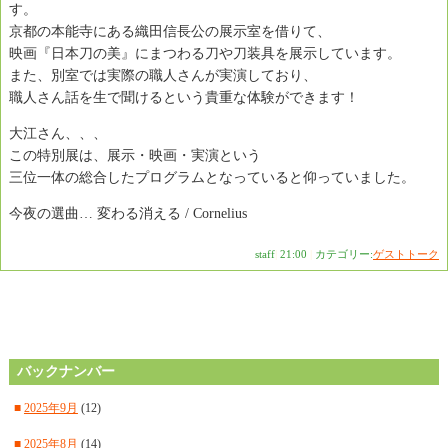
す。
京都の本能寺にある織田信長公の展示室を借りて、
映画『日本刀の美』にまつわる刀や刀装具を展示しています。
また、別室では実際の職人さんが実演しており、
職人さん話を生で聞けるという貴重な体験ができます！
大江さん、、、
この特別展は、展示・映画・実演という
三位一体の総合したプログラムとなっていると仰っていました。
今夜の選曲… 変わる消える / Cornelius
staff
|
21:00
|
カテゴリー:
ゲストトーク
バックナンバー
■
2025年9月
(12)
■
2025年8月
(14)