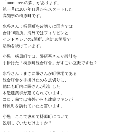
「more treesの森」があります。
第一号は2007年11月からスタートした
高知県の梼原町です。
水谷さん：梼原町を皮切りに国内では
合計16箇所。海外ではフィリピンと
インドネシアの2箇所…合計18箇所で
活動を続けています。
小黒：梼原町では、隈研吾さんが設計を
手掛けた「梼原町総合庁舎」がすごい立派ですね？
水谷さん：まさに隈さんが町役場である
総合庁舎を手掛けたのを皮切りに、
他にも町内に隈さんが設計した
木造建築群が建てられています。
コロナ前では海外からも建築ファンが
梼原町を訪れていたと言います。
小黒：ここで改めて梼原町について
説明していただけますか？