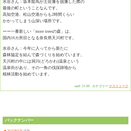
水谷さん：坂本龍馬が土佐藩を脱藩した際の
最後の町ということなんです。
高知空港、松山空港からも2時間くらい
かかってしまう山深い場所です。
ーー一番新しい「more treesの森」は、
国内16カ所目となる奈良県天川村です。
水谷さん：今年に入ってから新たに
森林協定を結んで森づくりを始めています。
天川村の中には洞川(どろかわ)温泉という
温泉街があり、その一角の伐採跡地から
植林活動を始めています。
staff
|
21:00
|
カテゴリー:
ゲストトーク
バックナンバー
■
2025年9月
(12)