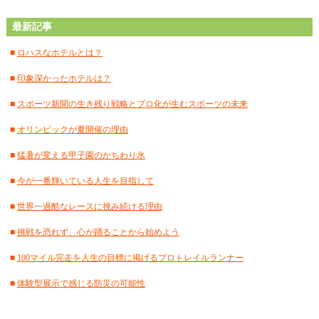
■
2024年8月
(15)
最新記事
■
2024年7月
(18)
■
ロハスなホテルとは？
■
2024年6月
(17)
■
印象深かったホテルは？
■
2024年5月
(15)
■
スポーツ新聞の生き残り戦略とプロ化が生むスポーツの未来
■
2024年4月
(18)
■
オリンピックが夏開催の理由
■
2024年3月
(12)
■
猛暑が変える甲子園のかちわり氷
■
2024年2月
(18)
■
今が一番輝いている人生を目指して
■
2024年1月
(18)
■
世界一過酷なレースに挑み続ける理由
■
2023年12月
(16)
■
挑戦を恐れず、心が踊ることから始めよう
■
2023年11月
(17)
■
100マイル完走を人生の目標に掲げるプロトレイルランナー
■
2023年10月
(18)
■
体験型展示で感じる防災の可能性
■
2023年9月
(12)