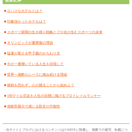
最新記事
■
2024年7月
(18)
■
ロハスなホテルとは？
■
2024年6月
(17)
■
印象深かったホテルは？
■
2024年5月
(15)
■
スポーツ新聞の生き残り戦略とプロ化が生むスポーツの未来
■
2024年4月
(18)
■
オリンピックが夏開催の理由
■
2024年3月
(12)
■
猛暑が変える甲子園のかちわり氷
■
2024年2月
(18)
■
今が一番輝いている人生を目指して
■
2024年1月
(18)
■
世界一過酷なレースに挑み続ける理由
■
2023年12月
(16)
■
挑戦を恐れず、心が踊ることから始めよう
■
2023年11月
(17)
■
100マイル完走を人生の目標に掲げるプロトレイルランナー
■
2023年10月
(18)
■
体験型展示で感じる防災の可能性
■
2023年9月
(12)
■
2023年8月
(16)
・当サイトとブログにおけるコンテンツはJ-WAVEに帰属し、無断での複写、転載につ