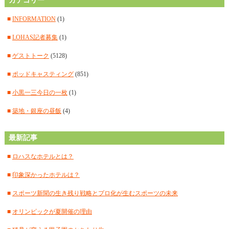
■
カテゴリー
2025年3月
(14)
■
2025年2月
(15)
■
INFORMATION
(1)
■
2025年1月
(12)
■
LOHAS記者募集
(1)
■
2024年12月
(14)
■
ゲストトーク
(5128)
■
2024年11月
(14)
■
ポッドキャスティング
(851)
■
2024年10月
(11)
■
小黒一三今日の一枚
(1)
■
2024年9月
(12)
■
築地・銀座の昼飯
(4)
■
2024年8月
(15)
最新記事
■
2024年7月
(18)
■
ロハスなホテルとは？
■
2024年6月
(17)
■
印象深かったホテルは？
■
2024年5月
(15)
■
スポーツ新聞の生き残り戦略とプロ化が生むスポーツの未来
■
2024年4月
(18)
■
オリンピックが夏開催の理由
■
2024年3月
(12)