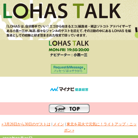
« 3月26日から30日のゲストは
|
メイン
|
東北を花火で元気に！ライトアップ・ニッ
ポン »