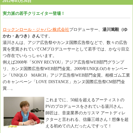
2012年03月26日
実力派の若手クリエイター登場！
ロックンロール・ジャパン株式会社
プロデューサー、
湯川篤毅（ゆ
かわ・あつき）さん
です。
湯川さんは、アジア広告祭やカンヌ国際広告祭などで、数々の広告
賞を受賞されていてCMプロデユーサーとして若手では、かなり目立
つ存在でいらっしゃいます。
例えば2008年「SONY RECYOU」アジア広告祭WEB部門グランプ
リ、カンヌ国際広告祭WEB部門金賞。2009年UNIQLOのキャンペー
ン「UNIQLO MARCH」アジア広告祭WEB部門金賞。相模ゴム工業
のキャンペーン「LOVE DISTANCE」カンヌ国際広告祭CM部門金
賞…。
これまでに、50組を超えるアーティストの
PVのプロデュースをされている湯川さん。
師匠は、音楽業界のカリスマ アートディレ
クターと言われる、信藤三雄さん！想像を超
える初めての人だったんですって！