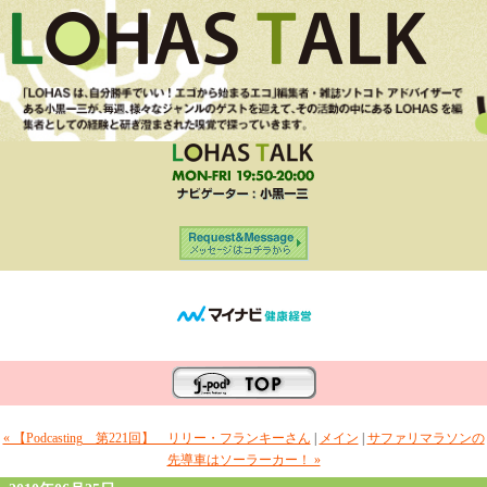
« 【Podcasting 第221回】 リリー・フランキーさん
|
メイン
|
サファリマラソンの
先導車はソーラーカー！ »