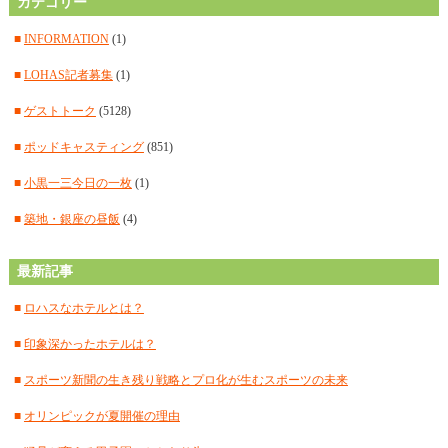
■
カテゴリー
2025年3月
(14)
■
2025年2月
(15)
■
INFORMATION
(1)
■
2025年1月
(12)
■
LOHAS記者募集
(1)
■
2024年12月
(14)
■
ゲストトーク
(5128)
■
2024年11月
(14)
■
ポッドキャスティング
(851)
■
2024年10月
(11)
■
小黒一三今日の一枚
(1)
■
2024年9月
(12)
■
築地・銀座の昼飯
(4)
■
2024年8月
(15)
最新記事
■
2024年7月
(18)
■
ロハスなホテルとは？
■
2024年6月
(17)
■
印象深かったホテルは？
■
2024年5月
(15)
■
スポーツ新聞の生き残り戦略とプロ化が生むスポーツの未来
■
2024年4月
(18)
■
オリンピックが夏開催の理由
■
2024年3月
(12)