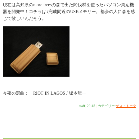
現在は高知県のmore treesの森で出た間伐材を使ったパソコン周辺機
器を開発中！コチラは↓完成間近のUSBメモリー。都会の人に森を感
じて欲しいんだそう。
今夜の選曲： RIOT IN LAGOS / 坂本龍一
staff
|
20:45
|
カテゴリー:
ゲストトーク