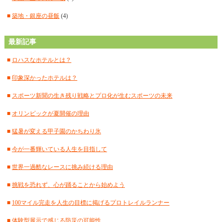
■
2024年9月
(12)
■
築地・銀座の昼飯
(4)
■
2024年8月
(15)
最新記事
■
2024年7月
(18)
■
ロハスなホテルとは？
■
2024年6月
(17)
■
印象深かったホテルは？
■
2024年5月
(15)
■
スポーツ新聞の生き残り戦略とプロ化が生むスポーツの未来
■
2024年4月
(18)
■
オリンピックが夏開催の理由
■
2024年3月
(12)
■
猛暑が変える甲子園のかちわり氷
■
2024年2月
(18)
■
今が一番輝いている人生を目指して
■
2024年1月
(18)
■
世界一過酷なレースに挑み続ける理由
■
2023年12月
(16)
■
挑戦を恐れず、心が踊ることから始めよう
■
2023年11月
(17)
■
100マイル完走を人生の目標に掲げるプロトレイルランナー
■
2023年10月
(18)
■
体験型展示で感じる防災の可能性