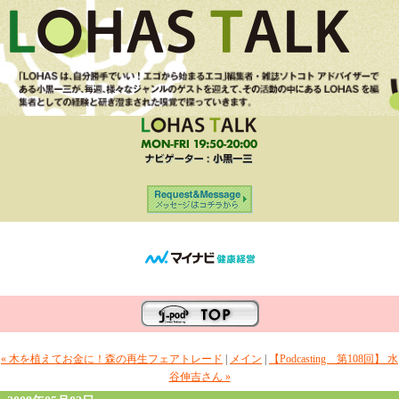
« 木を植えてお金に！森の再生フェアトレード
|
メイン
|
【Podcasting 第108回】 水
谷伸吉さん »