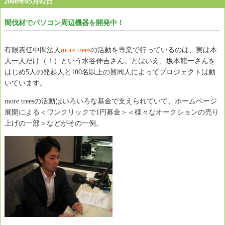
2008年05月02日
間伐材でパソコン周辺機器を開発中！
有限責任中間法人
more trees
の活動を専業で行っているのは、実は本
人一人だけ（！）という水谷伸吉さん。とはいえ、坂本龍一さんを
はじめ5人の発起人と100名以上の賛同人によってプロジェクトは動
いています。
more treesの活動はいろいろな基金で支えられていて、ホームページ
展開による＜ワンクリックで1円募金＞＜様々なオークションの売り
上げの一部＞などがその一例。