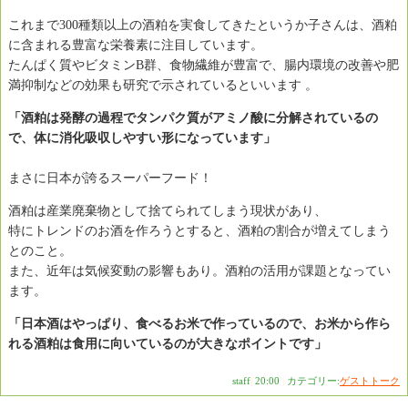
これまで300種類以上の酒粕を実食してきたというか子さんは、酒粕
に含まれる豊富な栄養素に注目しています。
たんぱく質やビタミンB群、食物繊維が豊富で、腸内環境の改善や肥
満抑制などの効果も研究で示されているといいます 。
「酒粕は発酵の過程でタンパク質がアミノ酸に分解されているの
で、体に消化吸収しやすい形になっています」
まさに日本が誇るスーパーフード！
酒粕は産業廃棄物として捨てられてしまう現状があり、
特にトレンドのお酒を作ろうとすると、酒粕の割合が増えてしまう
とのこと。
また、近年は気候変動の影響もあり。酒粕の活用が課題となってい
ます。
「日本酒はやっぱり、食べるお米で作っているので、お米から作ら
れる酒粕は食用に向いているのが大きなポイントです」
staff
|
20:00
|
カテゴリー:
ゲストトーク