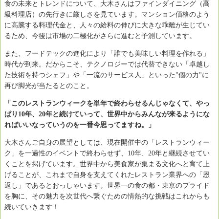
食の未来とトレンドについて、大木さんはファインダイニング（高
級料理店）の先行きに厳しさを見ています。マンション価格のよう
に高騰する料理代金と、人々の給料の伸びに大きな乖離が生じてい
るため、今後は市場の二極化がさらに進むと予測しています。
また、フードテックの進化により「誰でも美味しい料理を作れる」
時代が到来。だからこそ、テクノロジーでは代替できない「卓越し
た技術を持つシェフ」や「一流のサービス人」といった"個の力"に
再び脚光が当たるとのこと。
「このレストランウィークを単年で終わらせるんじゃなくて、やっ
ぱり10年、20年と続けていって、世界中からみんなが来るようにな
ればいいなっていうのを一番今思ってますね。」
大木さんご自身の展望としては、現在開催中の「レストランウィー
ク」を一過性のイベントで終わらせず、10年、20年と継続させてい
くことを掲げています。世界中から美食家が集まる文化へと育て上
げることが、これまで自身を支えてくれたレストラン業界への「恩
返し」であるとおっしゃいます。世界一の食の都・東京のプライド
を胸に、その魅力を次世代へ繋ぐための情熱的な挑戦はこれからも
続いていきます！