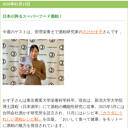
2026年01月13日
日本が誇るスーパーフード酒粕！
今週のゲストは、管理栄養士で酒粕研究家の
さけかす子
さんです 。
かす子さんは東京農業大学栄養科学科卒。現在は、新潟大学大学院
博士課程（日本酒学）にて酒粕の機能性研究に従事。2025年3月には
合同会社酒かす研究所を設立され、11月にはレシピ本
『カラダにう
れしい酒粕レシピ帖』
を出版。「おいしく食べて健康」をモットー
に酒粕の魅力を発信されています。