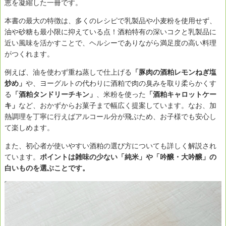
恵を凝縮した一冊です。
本書の最大の特徴は、多くのレシピで乳製品や小麦粉を使用せず、
油や砂糖も最小限に抑えている点！酒粕特有の深いコクと乳製品に
近い風味を活かすことで、ヘルシーでありながら満足度の高い料理
がつくれます。
例えば、油を使わず重ね蒸しで仕上げる
「豚肉の酒粕レモンねぎ塩
炒め」
や、ヨーグルトの代わりに酒粕で肉の臭みを取り柔らかくす
る
「酒粕タンドリーチキン」
、米粉を使った
「酒粕キャロットケー
キ」
など、おかずからお菓子まで幅広く提案しています。なお、加
熱調理を丁寧に行えばアルコール分が飛ぶため、お子様でも安心し
て楽しめます。
また、初心者が使いやすい酒粕の選び方についても詳しく解説され
ています。
ポイントは雑味の少ない「純米」や「吟醸・大吟醸」の
白いものを選ぶことです。