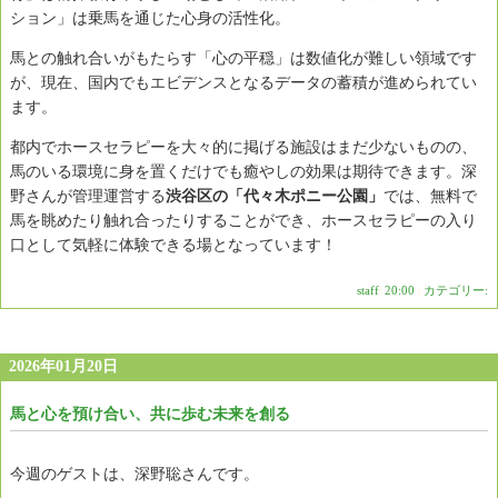
ション」は乗馬を通じた心身の活性化。
馬との触れ合いがもたらす「心の平穏」は数値化が難しい領域です
が、現在、国内でもエビデンスとなるデータの蓄積が進められてい
ます。
都内でホースセラピーを大々的に掲げる施設はまだ少ないものの、
馬のいる環境に身を置くだけでも癒やしの効果は期待できます。深
野さんが管理運営する
渋谷区の「代々木ポニー公園」
では、無料で
馬を眺めたり触れ合ったりすることができ、ホースセラピーの入り
口として気軽に体験できる場となっています！
staff
|
20:00
|
カテゴリー:
2026年01月20日
馬と心を預け合い、共に歩む未来を創る
今週のゲストは、深野聡さんです。