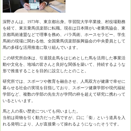
深野さんは、1973年、東京都出身。学習院大学卒業後、村役場勤務
を経て、東京乗馬倶楽部に転職。現在は日本障がい者乗馬協会、東
京都馬術連盟などで理事を務め、パラ馬術、ホースセラピー、学生
馬術の現場に関わる他、全国乗馬倶楽部振興協会の中央委員として
馬の多様な活用推進に取り組んでいます。
この研究所自体は、引退競走馬をはじめとした馬を活用した事業活
動や文化を、地域の皆さんと良好な関係を築いて、持続するような
形で推進することを目的に設立したとのこと。
研究所では、スポーツや教育を融合させ、人馬双方が健康で幸せに
暮らせる社会の実現を目指しており、スポーツ健康学部や現代福祉
学部など、複数の学部の先生方が学問の枠を超えて研究に携わって
いるといいます。
馬と人の長い歴史についても伺いました。
当初は荷物を引く動力だった馬ですが、口に「銜」という道具を入
れる発明により、人が直接乗って操れるようになったそうです。