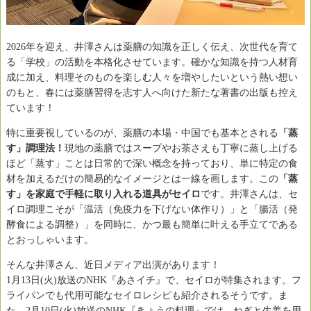
2026年を迎え、井澤さんは薬膳の知識を正しく伝え、次世代を育て
る「学校」の活動を本格化させています。確かな知識を持つ人材育
成に加え、料理そのものを楽しむ人々を増やしたいという熱い想い
のもと、春には薬膳習得を志す人へ向けた新たな著書の出版も控え
ています！
特に重要視しているのが、薬膳の本場・中国でも基本とされる
「蒸
す」調理法！
現地の薬膳ではスープやお茶さえも丁寧に蒸し上げる
ほど「蒸す」ことは日常的で深い概念を持っており、単に特定の食
材を加えるだけの簡易的なイメージとは一線を画します。この
「蒸
す」を家庭で手軽に取り入れる道具がセイロ
です。井澤さんは、セ
イロ調理こそが「温活（免疫力を下げない体作り）」と「腸活（発
酵食による調整）」を同時に、かつ最も簡単に叶える手立てである
とおっしゃいます。
そんな井澤さん、近日メディア出演があります！
1月13日(火)放送のNHK『あさイチ』で、セイロが特集されます。フ
ライパンでも代用可能なセイロレシピも紹介されるそうです。ま
た、2月10日(火)放送のNHK『きょうの料理』では、ねぎと生姜を用