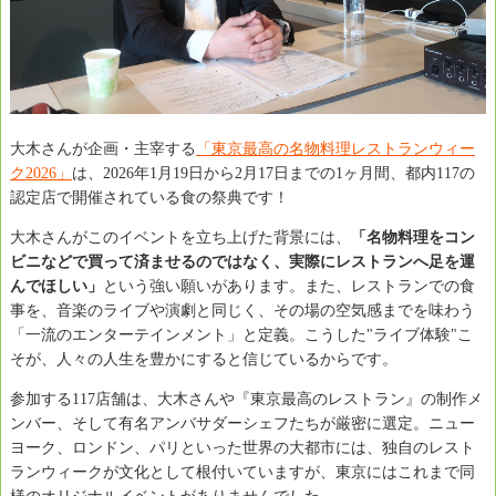
大木さんが企画・主宰する
「東京最高の名物料理レストランウィー
ク2026」
は、2026年1月19日から2月17日までの1ヶ月間、都内117の
認定店で開催されている食の祭典です！
大木さんがこのイベントを立ち上げた背景には、
「名物料理をコン
ビニなどで買って済ませるのではなく、実際にレストランへ足を運
んでほしい」
という強い願いがあります。また、レストランでの食
事を、音楽のライブや演劇と同じく、その場の空気感までを味わう
「一流のエンターテインメント」と定義。こうした"ライブ体験"こ
そが、人々の人生を豊かにすると信じているからです。
参加する117店舗は、大木さんや『東京最高のレストラン』の制作メ
ンバー、そして有名アンバサダーシェフたちが厳密に選定。ニュー
ヨーク、ロンドン、パリといった世界の大都市には、独自のレスト
ランウィークが文化として根付いていますが、東京にはこれまで同