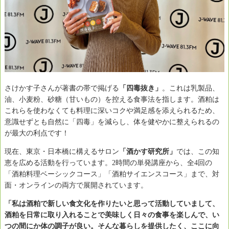
さけかす子さんが著書の帯で掲げる
「四毒抜き」
。これは乳製品、
油、小麦粉、砂糖（甘いもの）を控える食事法を指します。酒粕は
これらを使わなくても料理に深いコクや満足感を添えられるため、
意識せずとも自然に「四毒」を減らし、体を健やかに整えられるの
が最大の利点です！
現在、東京・日本橋に構えるサロン
「酒かす研究所」
では、この知
恵を広める活動を行っています。2時間の単発講座から、全4回の
「酒粕料理ベーシックコース」「酒粕サイエンスコース」まで、対
面・オンラインの両方で展開されています。
「私は酒粕で新しい食文化を作りたいと思って活動していまして、
酒粕を日常に取り入れることで美味しく日々の食事を楽しんで、い
つの間にか体の調子が良い。そんな暮らしを提供したく、ここに向