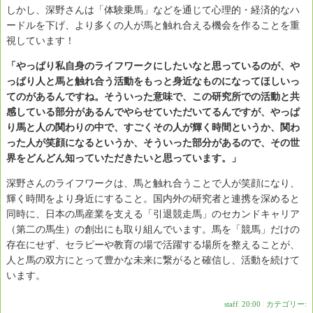
しかし、深野さんは「体験乗馬」などを通じて心理的・経済的なハ
ードルを下げ、より多くの人が馬と触れ合える機会を作ることを重
視しています！
「やっぱり私自身のライフワークにしたいなと思っているのが、や
っぱり人と馬と触れ合う活動をもっと身近なものになってほしいっ
てのがあるんですね。そういった意味で、この研究所での活動と共
感している部分があるんでやらせていただいてるんですが、やっぱ
り馬と人の関わりの中で、すごくその人が輝く時間というか、関わ
った人が笑顔になるというか、そういった部分があるので、その世
界をどんどん知っていただきたいと思っています。」
深野さんのライフワークは、馬と触れ合うことで人が笑顔になり、
輝く時間をより身近にすること。国内外の研究者と連携を深めると
同時に、日本の馬産業を支える「引退競走馬」のセカンドキャリア
（第二の馬生）の創出にも取り組んでいます。馬を「競馬」だけの
存在にせず、セラピーや教育の場で活躍する場所を整えることが、
人と馬の双方にとって豊かな未来に繋がると確信し、活動を続けて
います。
staff
|
20:00
|
カテゴリー: