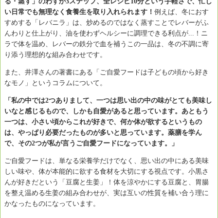
る・蒸す」のわずか3ステップ、全レシピ10分という手軽さで、忙し
い日常でも無理なく食養生を取り入れられます！
例えば、冬におす
すめする「レバニラ」は、炒めるのではなく蒸すことでレバーがふ
んわりと仕上がり、油を使わずヘルシーに調理できる利点が...！ニ
ラで体を温め、レバーの鉄分で血を補うこの一品は、冬の不調に寄
り添う理想的な組み合わせです。
また、井澤さんの著書にある「ご自愛フードは子どもの頃から好き
なモノ」というコラムについて。
「私の中では2つありまして、一つは思い出の中の味がとても美味し
いなと感じるもので、しかも自愛があると思っています。あともう
一つは、小さい頃からこれが好きで、何か体が欲するというもの
は、やっぱり必要だったものが多いと思っています。薬膳を学ん
で、その2つが私が言うご自愛フードになっています。」
ご自愛フードは、単なる栄養学だけでなく、思い出の中にある美味
しい味や、体が本能的に欲する食材を大切にする視点です。小黒さ
んが好きだという「豆腐と生姜」！体を涼やかにする豆腐と、胃腸
を整え温める生姜の組み合わせが、実は互いの性質を補い合う理に
かなったものになっています。