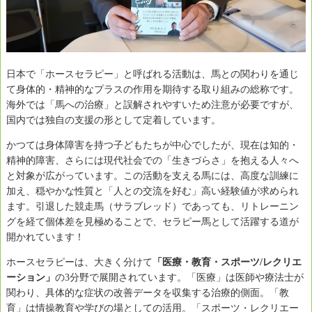
日本で「ホースセラピー」と呼ばれる活動は、馬との関わりを通じ
て身体的・精神的なプラスの作用を期待する取り組みの総称です。
海外では「馬への治療」と誤解されやすいため注意が必要ですが、
国内では独自の支援の形として定着しています。
かつては身体障害を持つ子どもたちが中心でしたが、現在は知的・
精神的障害、さらには現代社会での「生きづらさ」を抱える人々へ
と対象が広がっています。この活動を支える馬には、高度な訓練に
加え、穏やかな性質と「人との交流を好む」高い経験値が求められ
ます。引退した競走馬（サラブレッド）であっても、リトレーニン
グを経て個体差を見極めることで、セラピー馬として活躍する道が
開かれています！
ホースセラピーは、大きく分けて
「医療・教育・スポーツ/レクリエ
ーション」
の3分野で展開されています。「医療」は医師や療法士が
関わり、具体的な症状の改善データを収集する治療的側面。「教
育」は情操教育や学びの場としての活用。「スポーツ・レクリエー