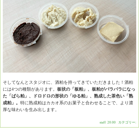
そしてなんとスタジオに、酒粕を持ってきていただきました！酒粕
には4つの種類があります。
板状の「板粕」、板粕がバラバラになっ
た「ばら粕」、ドロドロの形状の「ゆる粕」、熟成した茶色い「熟
成粕」。
特に熟成粕はカカオ系のお菓子と合わせることで、より濃
厚な味わいを生み出します。
staff
|
20:00
|
カテゴリー: