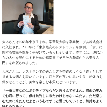
大木さんは1965年東京生まれ。学習院大学を卒業後、ぴあ株式会社
に入社され、2001年に『東京最高のレストラン』を創刊。「食」に
関する書籍を数多く手がけていらっしゃいます。昨年には、50代か
らの人生を豊かにするための指南書『そろそろ50歳からの美食入
門』を出版されました。
大木さんは、レストランでの過ごし方を茶道のような「道」として
捉える大切さを説いています。店と客が互いに思いやり、想像力を
働かせることが、美食を楽しむ本質だといいます。
「一番大事なのはポジティブな心だと思うんですよね。満面の笑み
でお店に行って、僕は批判しに来たわけじゃないんだよ、ただ楽し
むために来たんだよという心でずっと過ごしていくと、気持ちよく
帰れるなあと」