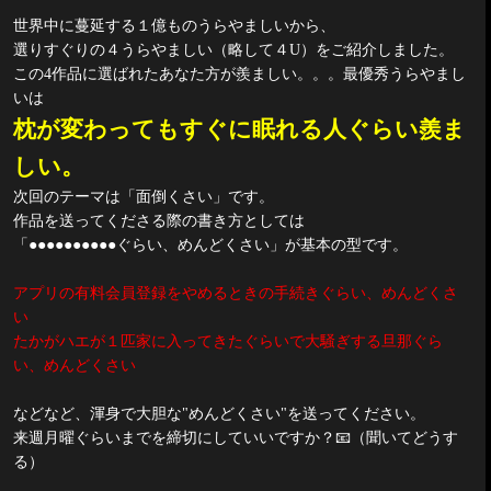
世界中に蔓延する１億ものうらやましいから、
選りすぐりの４うらやましい（略して４
U
）をご紹介しました。
この
4
作品に選ばれたあなた方が羨ましい。。。最優秀うらやまし
いは
枕が変わってもすぐに眠れる人ぐらい羨ま
しい。
次回のテーマは「面倒くさい」です。
作品を送ってくださる際の書き方としては
「●●●●●●●●●●ぐらい、めんどくさい」が基本の型です。
アプリの有料会員登録をやめるときの手続きぐらい、めんどくさ
い
たかがハエが１匹家に入ってきたぐらいで大騒ぎする旦那ぐら
い、めんどくさい
などなど、渾身で大胆な
"
めんどくさい
"
を送ってください。
来週月曜ぐらいまでを締切にしていいですか？
📧
（聞いてどうす
る）