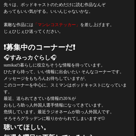
先々は、ポッドキャストのためだけに読む作品なんぞ
あってもいい気がする。いいんじゃないかな。
素敵な作品には
「マンレコステッカー」
を差し上げます。
じぇひじぇひ送ってください。
❗️
募集中のコーナーだ
❗️
🎧
すみっカぐらし
🎧
sumika
の暮らしに役立ちそうな情報を待っています。
ひたすら待って、いい情報に出会いたい そんなコーナーです。
メッセージをもちろんお待ちしていますが、
このコーナーを中心に、スミマンはポッドキャストになっていま
す。
最近、送られてきている情報の
20
％が
おもしろ助っ人外国人選手情報になってきています。
危惧しています。最近ラジオネームが助っ人外国人です。
そろそろグラッデンに殴りかかられてしまいますぞ
⚾️
聴いてほしい。