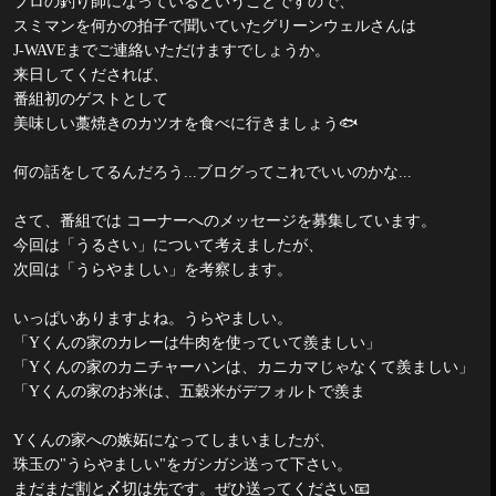
プロの釣り師になっているということですので、
スミマンを何かの拍子で聞いていたグリーンウェルさんは
J-WAVE
までご連絡いただけますでしょうか。
来日してくだされば、
番組初のゲストとして
美味しい藁焼きのカツオを食べに行きましょう
🐟
何の話をしてるんだろう...ブログってこれでいいのかな...
さて、番組では コーナーへのメッセージを募集しています。
今回は「うるさい」について考えましたが、
次回は「うらやましい」を考察します。
いっぱいありますよね。うらやましい。
「
Y
くんの家のカレーは牛肉を使っていて羨ましい」
「
Y
くんの家のカニチャーハンは、カニカマじゃなくて羨ましい」
「
Y
くんの家のお米は、五穀米がデフォルトで羨ま
Y
くんの家への嫉妬になってしまいましたが、
珠玉の
"
うらやましい
"
をガシガシ送って下さい。
まだまだ割と〆切は先です。ぜひ送ってください
📧