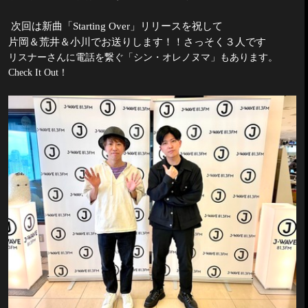
次回は新曲「
Starting Over
」リリースを祝して
片岡＆荒井＆小川でお送りします！！さっそく３人です
リスナーさんに電話を繋ぐ「シン・オレノヌマ」もあります。
Check It Out
！