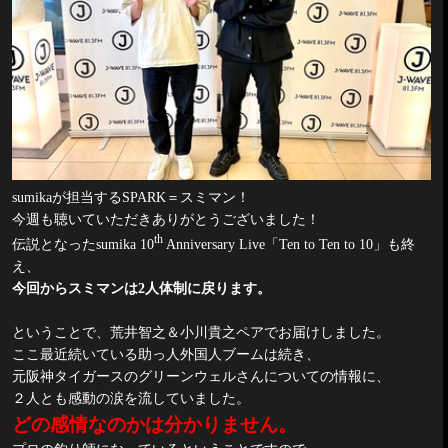
sumika
が担当する
SPARK
＝スミマン！
今週も聴いていただきありがとうございました！
th
伝説となった
sumika 10
Anniversary Live
「
Ten to Ten to 10
」も終
え、
今回からスミマンは
2
人体制に戻ります。
ということで、荒井智之＆小川貴之ペアでお届けしました。
ここ最近続いている助っ人外国人ブームは続き、
元阪神タイガースのグリーンウェルさんについての情報に、
２人とも感動の涙を流していました。
どの感情なのかは分かりません。