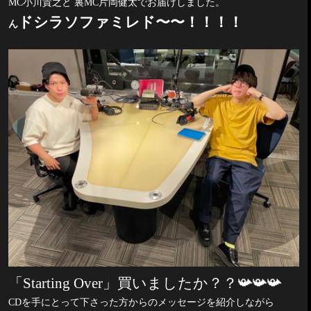
MC
小川貴之と 裏
MC
片岡健太でお届けしました。
ドシラソファミレド〜〜！！！！
ん
「
Starting Over
」買いましたか？？
📯📯📯
CD
を手にとって下さった方からのメッセージを紹介しながら