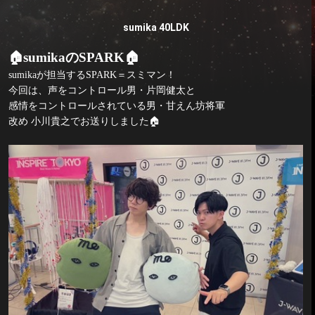
sumika 40LDK
🏠
sumika
の
SPARK
🏠
sumika
が担当する
SPARK
＝スミマン！
今回は、声をコントロール男・片岡健太と
感情をコントロールされている男・甘えん坊将軍
改め 小川貴之でお送りしました
🏠