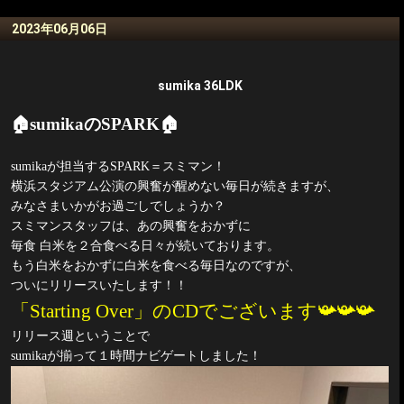
2023年06月06日
sumika 36LDK
🏠
sumika
の
SPARK
🏠
sumika
が担当する
SPARK
＝スミマン！
横浜スタジアム公演の興奮が醒めない毎日が続きますが、
みなさまいかがお過ごしでしょうか？
スミマンスタッフは、あの興奮をおかずに
毎食 白米を２合食べる日々が続いております。
もう白米をおかずに白米を食べる毎日なのですが、
ついにリリースいたします！！
「
Starting Over
」の
CD
でございます
📯📯📯
リリース週ということで
sumika
が揃って１時間ナビゲートしました！