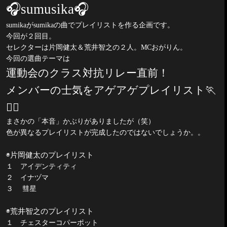
🎧
sumusika
🎧
sumika
が
sumika
の曲でプレイリストを作る企画です。
今回が２回目。
セレクターは片岡健太＆荒井智之の２人。
MC
おがりん。
今回の選曲テーマは
運動会のクラス対抗リレー直前！
メンバーの士気をアゲアゲプレイリスト
🏃
🏃
まさかの「本音」かぶりがありましたが（笑）
色が異なるプレイリストが完成したのではないでしょうか。。
◉片岡健太のプレイリスト
１ アイデンティティ
２ イナヅマ
３
彗星
◉荒井智之のプレイリスト
１ チェスターコパーポット