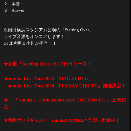
２ 本音
３
Answer
次回は横浜スタジアム公演の「
Starting Over
」
ライブ音源をオンエアします！！
DJ
は片岡＆小川が担当！！
★
新曲「
Starting Over
」
6
月
7
日リリース！
★
sumika Live Tour 2023
「
SING ALONG
」
sumika Live Tour 2024
「
FLYDAY CIRCUS
」開催決定！
★「『
sumika
』
~10th Anniversary THE MOVIE~
」上映決
定！
★番組ポッドキャスト「
sumika
の
SPARK
〜別邸」配信中！