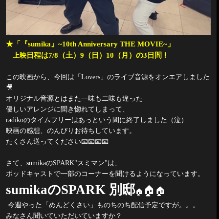
★「『
sumika
』
~10th Anniversary THE MOVIE~
」
日程は
7/8
（土）
9
（日）
10
（月）の
3
日間！
上映
この映画から、今回は「
Lovers
」のライブ音源をオンエアしました
🎥
オリジナル音源とはまた一味も二味も違った
優しいアレンジに聞き惚れてしまって、
radiko
のタイムフリーはあっという間に終了しました（泣）
映画の感想、のんびりお待ちしています。
たくさん送ってください
📧📧📧📧
さて、
sumika
の
SPARK"
スミマン
"
は、
ポッドキャストで一部のコーナーを聞けるようになっています。
sumika
の
SPARK
別邸
🏠
🏠
🏠
今週やった「めんどくさい」ものちのち配信予定ですが。。。
みなさん聞いていただいていますか？