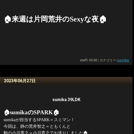
🏠
来週は片岡荒井の
Sexy
な夜
🏠
staff
|
03:00
|
カテゴリー:
sumika
2023年06月27日
sumika 39LDK
🏠
sumika
の
SPARK
🏠
sumika
が担当する
SPARK
＝スミマン！
今回は、静の荒井智之＝ともくんと
動の小川貴之＝小川貴之でお送りしました
🏠