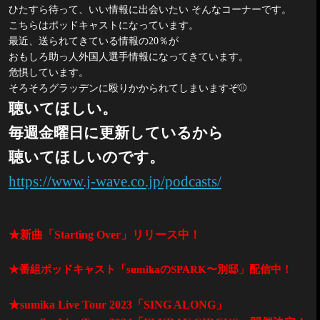
ひたすら待って、いい情報に出会いたい そんなコーナーです。
こちらはポッドキャストになっています。
最近、送られてきている情報の
20
％が
おもしろ助っ人外国人選手情報になってきています。
危惧しています。
そろそろグラッデンに殴りかかられてしまいますぞ
⚾
聴いてほしい。
毎週金曜日に更新しているから
聴いてほしいのです。
https://www.j-wave.co.jp/podcasts/
★新曲「
Starting Over
」リリース中！
★番組ポッドキャスト「
sumika
の
SPARK
〜別邸」配信中！
★
sumika Live Tour 2023
「
SING ALONG
」