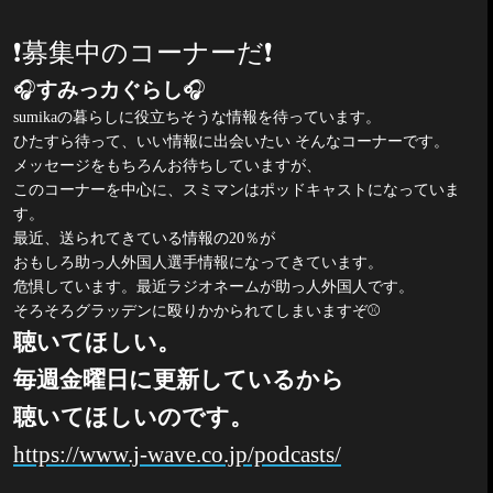
❗️
募集中のコーナーだ
❗️
🎧
すみっカぐらし
🎧
sumika
の暮らしに役立ちそうな情報を待っています。
ひたすら待って、いい情報に出会いたい そんなコーナーです。
メッセージをもちろんお待ちしていますが、
このコーナーを中心に、スミマンはポッドキャストになっていま
す。
最近、送られてきている情報の
20
％が
おもしろ助っ人外国人選手情報になってきています。
危惧しています。最近ラジオネームが助っ人外国人です。
そろそろグラッデンに殴りかかられてしまいますぞ
⚾️
聴いてほしい。
毎週金曜日に更新しているから
聴いてほしいのです。
https://www.j-wave.co.jp/podcasts/