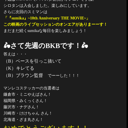
シロタンは入会しました。楽しみにしています。
さらに次回のスミマンは
「『
sumika
』
~10th Anniversary THE MOVIE~
」
この映画のライブセッションのオンエアがありまーーす！
まだまだ続く
sumika
な毎日を楽しみましょう！
🛵
さて先週の
BKB
です！
🛵
答えは・・・
（
B
）ベースを引っこ抜いて
（
K
）キレてる
（
B
）ブラウン監督
でーーした！！！
マンレコステッカーの当選者は
鎌倉市・ミニやえばさん！
福岡県・みくっくさん！
藤沢市・ナデさん！
川崎市・けけちゃん さん！
北海道・ざま丸さん！