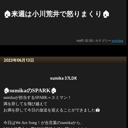
🏠
来週は小川荒井で怒りまくり
🏠
staff
|
02:30
|
カテゴリー:
sumika
2023年06月13日
sumika 37LDK
🏠
sumika
の
SPARK
🏠
sumika
が担当する
SPARK
＝スミマン！
満を辞してを飛び越えて
お満を辞して今日の放送を迎えることができました
🏟
今日は
We Are Song
！が合言葉の
sumika
から、