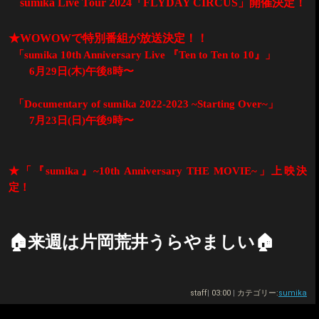
sumika Live Tour 2024
「
FLYDAY CIRCUS
」開催決定！
★
WOWOW
で特別番組が放送決定！！
「
sumika 10th Anniversary Live
『
Ten to Ten to 10
』」
6
月
29
日
(
木
)
午後
8
時〜
「
Documentary of sumika 2022-2023 ~Starting Over~
」
7
月
23
日
(
日
)
午後
9
時〜
★「『
sumika
』
~10th Anniversary THE MOVIE~
」上映決
定！
🏠
来週は片岡荒井うらやましい
🏠
staff
|
03:00
|
カテゴリー:
sumika