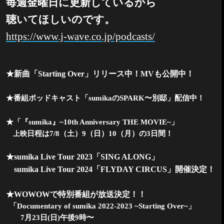
毎週金曜日に更新しているから
聴いてほしいのです。
https://www.j-wave.co.jp/podcasts/
★新曲「
Starting Over
」リリース中！
MV
も公開中！
★番組ポッドキャスト「
sumika
の
SPARK
〜別邸」配信中！
★「『
sumika
』
~10th Anniversary THE MOVIE~
」
日程は
7/8
（土）
9
（日）
10
（月）の
3
日間！
上映
★
sumika Live Tour 2023
「
SING ALONG
」
sumika Live Tour 2024
「
FLYDAY CIRCUS
」開催決定！
★
WOWOW
で特別番組が放送決定！！
「
Documentary of sumika 2022-2023 ~Starting Over~
」
7
月
23
日
(
日
)
午後
9
時〜