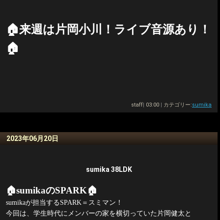
🏠
来週は片岡小川！ライブ音源あり！
🏠
staff
|
03:00
|
カテゴリー:
sumika
2023年06月20日
sumika 38LDK
🏠
sumika
の
SPARK
🏠
sumika
が担当する
SPARK
＝スミマン！
今回は、学生時代にメンバーの家を横切っていた片岡健太と