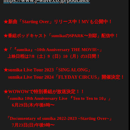
https://www.j-wave.co.jp/podcasts/
★新曲「
Starting Over
」リリース中！
MV
も公開中！
★番組ポッドキャスト「
sumika
の
SPARK
〜別邸」配信中！
★「『
sumika
』
~10th Anniversary THE MOVIE~
」
日程は
7/8
（土）
9
（日）
10
（月）の
3
日間！
上映
★
sumika Live Tour 2023
「
SING ALONG
」
sumika Live Tour 2024
「
FLYDAY CIRCUS
」開催決定！
★
WOWOW
で特別番組が放送決定！！
「
sumika 10th Anniversary Live
『
Ten to Ten to 10
』」
6
月
29
日
(
木
)
午後
8
時〜
「
Documentary of sumika 2022-2023 ~Starting Over~
」
7
月
23
日
(
日
)
午後
9
時〜