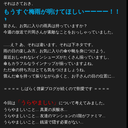
それはさておき、
もうすぐ梅雨が明けてほしいーーーー！！
🌂
皆さん、お気に入りの雨具は持っていますか？
今週の放送で片岡さんが素敵なことをおっしゃっていました。
......え？ あ、それは違います。それは下ネタです。
雨の日の楽しみ方。お気に入りの傘や靴を身につけよう。
最近おしゃれなレインシューズがたくさん揃っていますし、
傘もカラフルなラインナップが揃っていますよね。
ただ傘の持ち方はとても気をつけましょうね。
畳んだ傘を持って振りながら歩くと、お子さんの目の位置に
...
＝＝＝＝ しばらく啓蒙ブログが続くので割愛です ＝＝＝＝
「うらやましい」
今回は
について考えてみました。
うらやましいこと... 真夏の炭酸水...
うらやましいこと... 友達のマンションの
1
階がファミマ...
うらやましいこと... 銭湯で隠す必要がない...