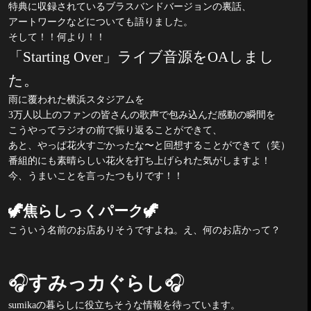
特典に収録されているブラスバンドバージョンの裏話、
アートワークなどについても語りました。
そして！！何より！！
「
Starting Over
」ライブ音源を
OA
しまし
た。
雨に覆われた横浜スタジアムを
3
万人以上のファンの皆さんの歌声で包み込んだ感動の瞬間を
こうやってラジオの前で振り返ることができて、
あと、やっぱ花火すごかったな〜と回想することができて（笑）
番組的にも素晴らしい花火を打ち上げられた気がしますよ！
今、うまいことを言ったつもりです！！
🦖
焦らしっくパーク
🦖
こういう名前のお店ありそうですよね。え、何のお店かって？
🎧
すみっカぐらし
🎧
sumika
の暮らしに役立ちそうな情報を待っています。