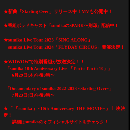
★新曲「
Starting Over
」リリース中！
MV
も公開中！
★番組ポッドキャスト「
sumika
の
SPARK
〜別邸」配信中！
★
sumika Live Tour 2023
「
SING ALONG
」
sumika Live Tour 2024
「
FLYDAY CIRCUS
」開催決定！
★
WOWOW
で特別番組が放送決定！！
「
sumika 10th Anniversary Live
『
Ten to Ten to 10
』」
6
月
29
日
(
木
)
午後
8
時〜
「
Documentary of sumika 2022-2023 ~Starting Over~
」
7
月
23
日
(
日
)
午後
9
時〜
★「『
sumika
』
~10th Anniversary THE MOVIE~
」上映決
定！
詳細は
sumika
のオフィシャルサイトをチェック！