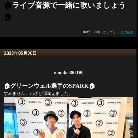
🏠
ライブ音源で
一緒に歌いましょう
🏠
staff
|
02:00
|
カテゴリー:
sumika
2023年05月30日
sumika 35LDK
🏠グリーンウェル選手
の
SPARK
🏠
すみません。わざと間違えました。