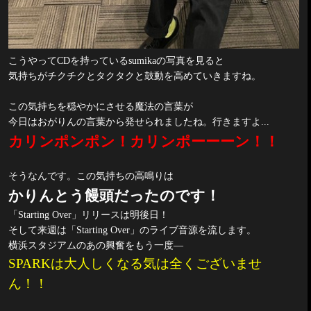
こうやって
CD
を持っている
sumika
の写真を見ると
気持ちがチクチクとタクタクと鼓動を高めていきますね。
この気持ちを穏やかにさせる魔法の言葉が
今日はおがりんの言葉から発せられましたね。行きますよ
...
カリンポンポン！カリンポーーーン！！
そうなんです。この気持ちの高鳴りは
かりんとう饅頭だったのです！
「
Starting Over
」リリースは明後日！
そして来週は「
Starting Over
」のライブ音源を流します。
横浜スタジアムのあの興奮をもう一度―
SPARK
は大人しくなる気は全くございませ
ん！！