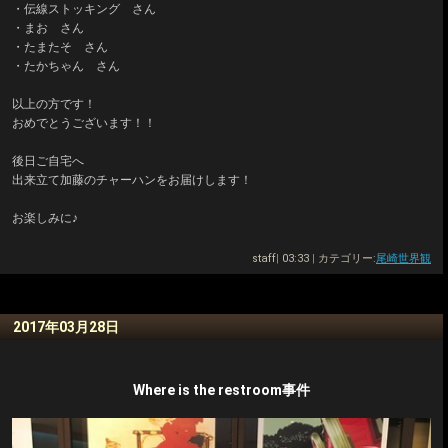
・伝線ストッキング さん
・まお さん
・たまたそ さん
・たかちゃん さん
以上の方です！
おめでとうございます！！
後日ご自宅へ
出来立て加藤のチャーハンをお届けします！
お楽しみに♪
staff
|
03:33
|
カテゴリー:
尾崎世界観
2017年03月28日
Where is the restroom事件