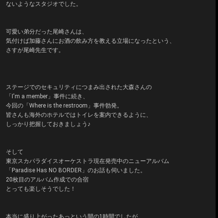
ないようなスタジオでした。
可愛い弟分だった尾崎さんは、
気付けば加藤さんにお酒の飲み方を教える立場になったという、
さすが尾崎先生です。
ステージでのセキュリティにつまみ出された大森さんの
「I'm a member」事件に続き、
今回の「Where is the restroom」事件勃発。
皆さんも海外のホテルではトイレを案内できるように、
しっかり把握しておきましょう♪
そして
東京スカパラダイスオーケストラ現在発売中のニューアルバム
「Paradise Has NO BORDER」のお話も伺いました。
20枚目のアルバム作成での合宿
とっても楽しそうでした！
本当に盛り上がったあっという間の1時間でしたが、