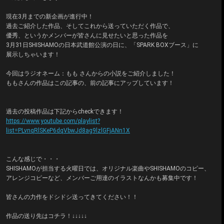
現在3月までの新企画が進行中！
過去ご紹介した作品、そしてこれから送っていただく作品で、
優秀、というかメンバーが皆さんに見せたいと思った作品を
3月31日SHISHAMOの日本武道館公演の日に、「SPARK BOXブース」に
展示しちゃいます！
今回はラジオネーム：もも さんからの小説をご紹介しました！
ももさんの作品はこの記事の、前の記事にアップしています！
過去の投稿作品は下記からcheckできます！
https://www.youtube.com/playlist?
list=PLvnqRlSKeP6dqVbwJd8ag9lzlGFjANn1X
こんな感じで・・・
SHISHAMOが担当する火曜日では、オリジナル楽曲やSHISHAMOのコピー、
アレンジコピーなど、メンバーご用達のイラストなんかも募集中です！
皆さんの力作をドシドシ送ってきてください！！
作品の送り先はコチラ！↓↓↓↓↓