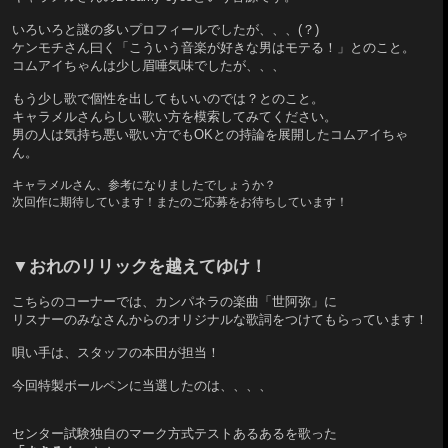
いろいろと謎の多いプロフィールでしたが、、、(？)
ケンモチさん曰く「こういう音楽が好きな男はモテる！」とのこと。
コムアイちゃんは少し眉唾気味でしたが、、、
もう少し歌で個性を出してもいいのでは？とのこと。
キャラメルさんらしい歌い方を模索してみてください。
男の人は気持ち悪い歌い方でもOKとの持論を展開したコムアイちゃ
ん。
キャラメルさん、参考になりましたでしょうか？
次回作に期待しています！またのご応募をお待ちしています！
▼おれのリリックを越えてゆけ！
こちらのコーナーでは、カンパネラの楽曲「世阿弥」に
リスナーのみなさんからのオリジナルな歌詞をつけてもらっています！
唄い手は、スタッフの本田が担当！
今回
特製ボールペンに
当選したのは、、、、
センター試験独自のマーク方式テストあるあるを歌った