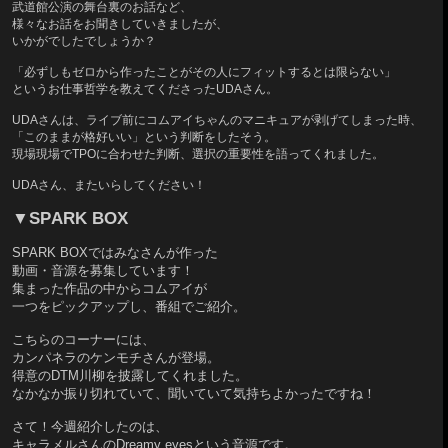
武道館公演の舞台裏のお話など、
様々なお話をお聞きしていきましたが、
いかがでしたでしょうか？
「必ずしもゼロから作ったことがその人にフィットするとは限らない」
というお仕事哲学を教えてくださったUDAさん。
UDAさんは、ライブ前にコムアイちゃんのマニキュアが剥げてしまった時、
「このままが格好いい」という判断をしたそう。
現場現場でTPOに合わせた判断、選択の重要性を語ってくれました。
UDAさん、またいらしてください！
▼SPARK BOX
S
PARK BOXではみなさんが作った
動画・音源を募集しています！
集まった作品の中からコムアイが
一つをピックアップし、番組でご紹介。
こちらのコーナーには、
カンパネラのケンモチさんが登場。
得意のDTM川柳を披露してくれました。
なかなか振り切れていて、聞いていて気持ちよかったですね！
さて！
今週紹介したのは、
キャラメルさんのDreamy eyesという音源です。