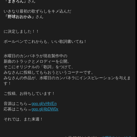
「まきろん」
さん
いきなり最初の歌ずらしをキメ込んだ
「野球おおかみ」
さん
に決定しました！
！
ボールペンでこれからも、いい歌詞書いてね！
水曜日のカンパネラが現在製作中の
新曲のトラックとメロディーを公開。
そこにオリジナルの「歌詞」をつけて、
みなさんに投稿してもらおうというコーナーです。
みなさんの作品が、水曜日のカンパネラにインスピレーションを与えま
す！
ご投稿、
お待ちしています！
音源はこちら→
goo.gl/vHhIEn
応募はこちら→
goo.gl/4bDW0x
それでは、また来週！