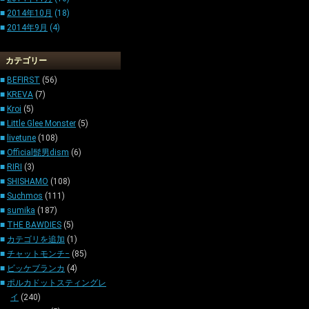
■
2014年10月
(18)
■
2014年9月
(4)
カテゴリー
■
BEFIRST
(56)
■
KREVA
(7)
■
Kroi
(5)
■
Little Glee Monster
(5)
■
livetune
(108)
■
Official髭男dism
(6)
■
RIRI
(3)
■
SHISHAMO
(108)
■
Suchmos
(111)
■
sumika
(187)
■
THE BAWDIES
(5)
■
カテゴリを追加
(1)
■
チャットモンチ−
(85)
■
ビッケブランカ
(4)
■
ポルカドットスティングレ
イ
(240)