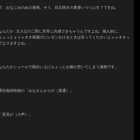
で、おなじみのあの漫画。そう、目玉焼きの黄身いつつぶす？ですね。
なんだか…主人公の二郎に非常に共感できちゃうんですよね、個人的に。
ちょっとォォォオオ唐揚げにレモンかけるときは言ってくださいよォォオオっ
てなりますよね。
なんだかシュールで面白い上にちょっとお腹が空いてしまう漫画です。
雫氏毎回恒例の「みなさんからの（普通）」
「意見が（小声）」