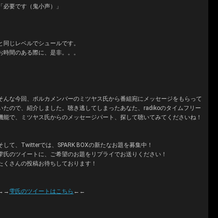
「必要です（鬼小声）」
と同じレベルでシュールです。
お時間のある際に、是非。。。
そんな今回、ポルカメンバーのミツヤス氏から番組宛にメッセージをもらって
いたので、紹介しました。聴き逃してしまったあなた、radikoのタイムフリー
機能で、ミツヤス氏からのメッセージパート、探して聴いてみてくださいね！
そして、Twitterでは、SPARK BOXの新たなお題を募集中！
雫氏のツイートに、ご希望のお題をリプライでお送りください！
たくさんの投稿お待ちしております！
→→
雫氏のツイートはこちら
←←