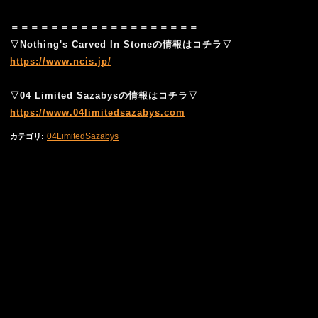
＝＝＝＝＝＝＝＝＝＝＝＝＝＝＝＝＝＝＝
▽Nothing's Carved In Stoneの情報はコチラ▽
https://www.ncis.jp/
▽04 Limited Sazabysの情報はコチラ▽
https://www.04limitedsazabys.com
04LimitedSazabys
カテゴリ
: