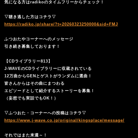
気になる方はradikoのタイムフリーからチェック！
▽聴き逃した方はコチラ▽
https://radiko.jp/share/?t=20260323250000&sid=FMJ
ふつおたやコーナーへのメッセージ
引き続き募集しております！
【CDライブラリー813】
J-WAVEのCDライブラリーに収蔵されている
12万曲からGENとゲストがランダムに選曲！
皆さんからはその曲にまつわる
エピソードとして紹介するストーリーを募集！
（妄想でも実話でもOK！）
▽ふつおた・コーナーへの投稿はコチラ▽
https://www.j-wave.co.jp/original/kingsplace/message/
それではまた来週～！