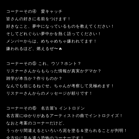
コーナーその④ 愛キャッチ
皆さんの好きに名前をつけます！
好きなこと、夢中になっているものを教えてください！
そしてどれぐらい夢中かを熱く語ってください！
メンバーからは、めちゃめちゃ嫌われてます！
嫌われるほど、燃えるぜ〜
🔥
コーナーその⑤ これ、ウソ？ホント？
リスナーさんからもらった情報が真実かデマか？
雑学が本当か？作りものか？
なんでも信じるねぐせ。ちゃんが考察して見極めます！
リスナーさんからのメッセージが頼りです！
コーナーその⑥ 名古屋's イントロドン
名古屋にゆかりがあるアーティストの曲でイントロクイズ！
なおと考案のコーナーだけど、
うっかり間違えるといろいろ泥を塗る＆塗られることが判明！
全方位に気を遣う恐怖のコーナーです！