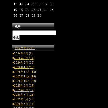
12
13
14
15
16
17
18
19
20
21
22
23
24
25
26
27
28
29
30
検索
バックナンバー
■
2026年4月 (3)
■
2026年3月 (14)
■
2026年2月 (16)
■
2026年1月 (18)
■
2025年12月 (18)
■
2025年11月 (16)
■
2025年10月 (20)
■
2025年9月 (17)
■
2025年8月 (17)
■
2025年7月 (18)
■
2025年6月 (20)
■
2025年5月 (17)