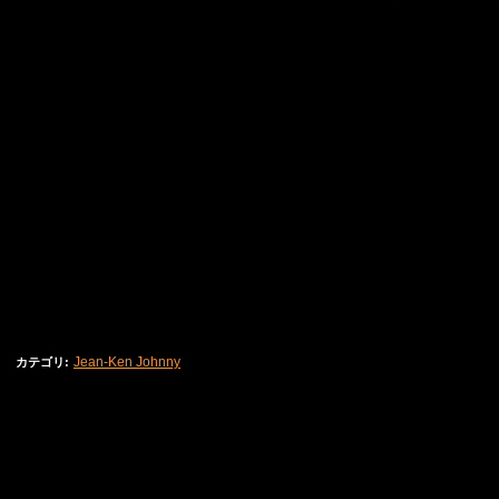
Jean-Ken Johnny
カテゴリ
: