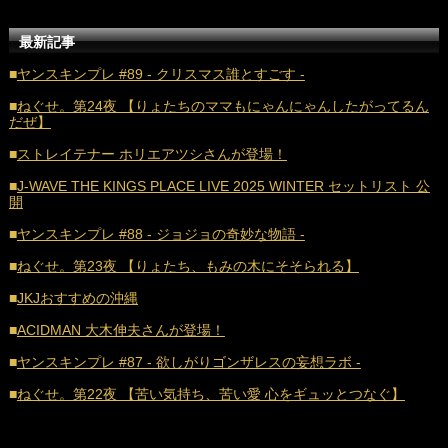
■
2021年4月 (35)
最新記事
■
2021年3月 (33)
■
ヤンスキンプレ #89 - クリスマス誰とすごす -
■
2021年2月 (32)
■
ねぐせ。第24夜 【りょたちのママもにゃんにゃんしたがってるん
だぜ】
■
2021年1月 (38)
■
ストレイテナー ホリエアツシさんが登場！
■
2020年12月 (21)
■
J-WAVE THE KINGS PLACE LIVE 2025 WINTER セットリスト 公
■
2020年11月 (17)
開
■
2020年10月 (20)
■
ヤンスキンプレ #88 - ジョジョの奇妙な物語 -
■
2020年9月 (18)
■
ねぐせ。第23夜 【りょたち、もみの木にそそられる】
■
2020年8月 (16)
■
JKJおすすめの沖縄
■
2020年7月 (21)
■
ACIDMAN 大木伸夫さんが登場！
■
2020年6月 (16)
■
ヤンスキンプレ #87 - 欲しがりゴンザレスの妄想ラボ -
■
2020年5月 (17)
■
ねぐせ。第22夜 【苦い気持ち、苦い愛 心をギュッとつなぐ】
■
2020年4月 (18)
■
2020年3月 (21)