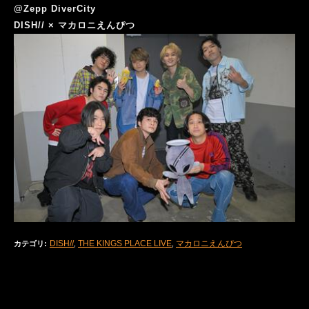
@
Zepp DiverCity
DISH// × マカロニえんぴつ
DISH//
THE KINGS PLACE LIVE
マカロニえんぴつ
カテゴリ
:
,
,