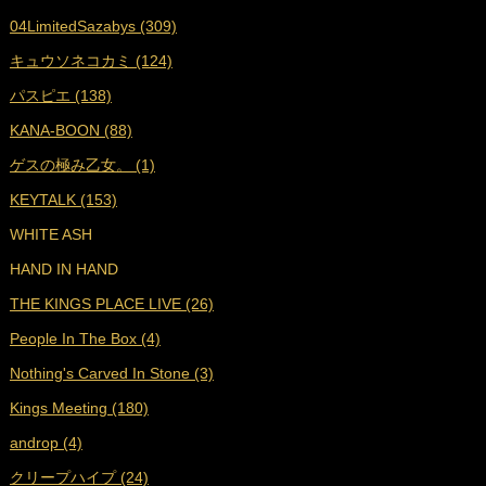
04LimitedSazabys (309)
■
2022年6月 (17)
キュウソネコカミ (124)
■
2022年5月 (17)
パスピエ (138)
■
2022年4月 (16)
KANA-BOON (88)
■
2022年3月 (18)
ゲスの極み乙女。 (1)
■
2022年2月 (16)
KEYTALK (153)
■
2022年1月 (17)
WHITE ASH
■
2021年12月 (25)
HAND IN HAND
■
2021年11月 (23)
THE KINGS PLACE LIVE (26)
■
2021年10月 (25)
People In The Box (4)
■
2021年9月 (29)
Nothing's Carved In Stone (3)
■
2021年8月 (31)
Kings Meeting (180)
■
2021年7月 (38)
androp (4)
■
2021年6月 (36)
クリープハイプ (24)
■
2021年5月 (27)