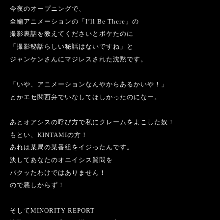
今夜のオープニングで、
全編アニメーションの「
I’ll Be There
」の
撮影裏話を教えてくださいと
ボケたのに
「撮影秘話らしい秘話はないですね」と
ジャンケンさんに
マジレスされた沈黙です。
「いや、アニメーションなんやからあるかいや！」
とかエセ関西弁でいなしてほしかったのになー。
あとオアシスの呼び方で私にクレームをよこした奴！
もとい、
KINTAMI
の方！
あれは某局の某番組をイジったんです。
決してあなたのオエイシス質問を
パクッたわけではありません！
ので悪しからず！
そして
MINORITY REPORT