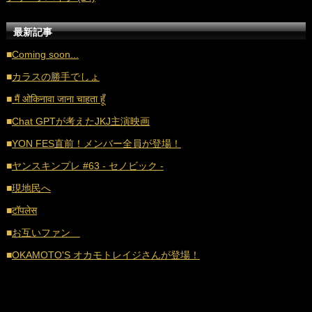
■
2021年1月 (38)
■
2020年12月 (21)
最新記事
■
2020年11月 (17)
■
Coming soon...
■
2020年10月 (20)
■
カラスの勝手でしょ
■
2020年9月 (18)
■
मैं ओकिनावा जाना चाहता हूँ
■
2020年8月 (16)
■
Chat GPTが考えたJKJ主演映画
■
2020年7月 (21)
■
YON FES直前！メンバー全員が登場！
■
2020年6月 (16)
■
ヤンスキンプレ #63 - セノビック -
■
2020年5月 (17)
■
現地民へ
■
2020年4月 (18)
■
टॉपलेस
■
2020年3月 (21)
■
お互いファン
■
2020年2月 (18)
■
OKAMOTO'S オカモトレイジさんが登場！
■
2020年1月 (20)
■
2019年12月 (17)