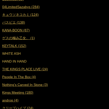
■
2022年3月 (18)
04LimitedSazabys (284)
■
2022年2月 (16)
キュウソネコカミ (124)
■
2022年1月 (17)
パスピエ (138)
■
2021年12月 (25)
KANA-BOON (87)
■
2021年11月 (23)
ゲスの極み乙女。 (1)
■
2021年10月 (25)
KEYTALK (152)
■
2021年9月 (29)
WHITE ASH
■
2021年8月 (31)
HAND IN HAND
■
2021年7月 (38)
THE KINGS PLACE LIVE (24)
■
2021年6月 (36)
People In The Box (4)
■
2021年5月 (27)
Nothing's Carved In Stone (3)
■
2021年4月 (35)
Kings Meeting (180)
■
2021年3月 (33)
androp (4)
■
2021年2月 (32)
クリープハイプ (24)