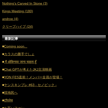
Nothing's Carved In Stone (3)
■
2021年4月 (35)
Kings Meeting (180)
■
2021年3月 (33)
androp (4)
■
2021年2月 (32)
クリープハイプ (24)
■
2021年1月 (38)
■
2020年12月 (21)
最新記事
■
2020年11月 (17)
■
Coming soon...
■
2020年10月 (20)
■
カラスの勝手でしょ
■
2020年9月 (18)
■
मैं ओकिनावा जाना चाहता हूँ
■
2020年8月 (16)
■
Chat GPTが考えたJKJ主演映画
■
2020年7月 (21)
■
YON FES直前！メンバー全員が登場！
■
2020年6月 (16)
■
ヤンスキンプレ #63 - セノビック -
■
2020年5月 (17)
■
現地民へ
■
2020年4月 (18)
■
टॉपलेस
■
2020年3月 (21)