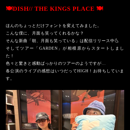
🍽
DISH// THE KINGS PLACE
🍽
ほんのちょっとだけフォントを変えてみました。
こんな僕に、月面も笑ってくれるかな？
そんな新曲「朝、月面も笑っている」は配信リリース中
🌜
そしてツアー「
GARDEN
」が相模原からスタートしまし
た！
色々と驚きと感動ばっかりのツアーのようですが
…
各公演のライブの感想はいつだって
HIGH
！お待ちしていま
す。