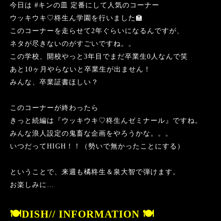
今日は
#
キンの皿 定番にして人気のコーナー
ウッキウキ♡柊生ん学園を行いました
🏫
このコーナーを走らせて
2
年ぐらいになるんですが、
ネタが尽きないのがすごいですね。。
この学校、開校やっと
3
年目でまだ卒業生
0
人なんで笑
あと
10
ヶ月やらないと卒業生が出ません！
みんな、卒業証書ほしい？
このコーナーが終わったら
きっと続編は『ウッキウキ♡柊生んゼミナール』ですね。
みんな浪人設定の鬼畜な企画をやろうかな。。。
いつだって
HIGH
！！（勢いで無かったことにする）
ということで、来週も橘柊生＆泉大智で弾けます。
お楽しみに
…
🍽
DISH// INFORMATION
🍽