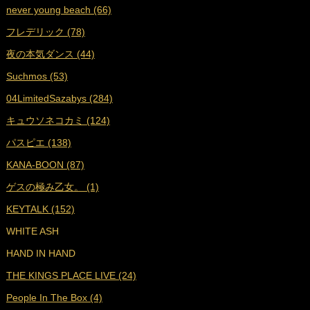
never young beach (66)
■
2022年6月 (17)
フレデリック (78)
■
2022年5月 (17)
夜の本気ダンス (44)
■
2022年4月 (16)
Suchmos (53)
■
2022年3月 (18)
04LimitedSazabys (284)
■
2022年2月 (16)
キュウソネコカミ (124)
■
2022年1月 (17)
パスピエ (138)
■
2021年12月 (25)
KANA-BOON (87)
■
2021年11月 (23)
ゲスの極み乙女。 (1)
■
2021年10月 (25)
KEYTALK (152)
■
2021年9月 (29)
WHITE ASH
■
2021年8月 (31)
HAND IN HAND
■
2021年7月 (38)
THE KINGS PLACE LIVE (24)
■
2021年6月 (36)
People In The Box (4)
■
2021年5月 (27)