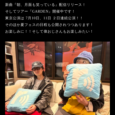
新曲『朝、月面も笑っている』配信リリース！
そしてツアー『
GARDEN
』開催中です！
東京公演は
7
月
10
日、
11
日 ２日連続公演！！
そのほか夏フェスの日程も公開されつつあります！
お楽しみに！！そして偉おじさんもお楽しみたい！