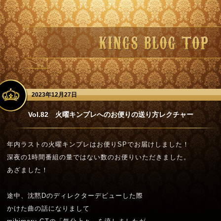
2023年12月27日
Vol.82 火曜キンプレへのお便りの送り方レクチャー
年内ラストの火曜キンプレはお便り
SP
でお届けしました！
深夜の
1
時間番組の量ではない数のお便りいただきました。
あざました！
途中、沈黙
D
のディレクターデビューした際
かけた曲の話になりまして