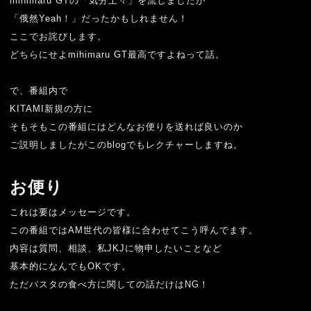
mihimaru GT
の「気分上々」を流しましたが
「俄然
Yeah
！」だったかもしれません！
ここでお詫びします。
どちらにせよ
mihimaru GT
最高ですよねって話。
で、番組内で
KITAMI
新規の方に
そもそもこの番組にはどんなお便りを送れば良いのか
ご説明しましたがこの
blog
でもレクチャーしますね。
お便り
これは要はメッセージです。
この番組では
AM
世代の皆様に合わせてこう呼んでます。
内容は質問、相談、私
JKJ
に物申したいことなど
基本的になんでも
OK
です。
ただパスタの食べ方に関しての話だけは
NG
！