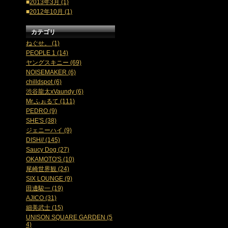
■
2013年3月 (1)
■
2012年10月 (1)
カテゴリ
ねぐせ。 (1)
PEOPLE 1 (14)
ヤングスキニー (69)
NOISEMAKER (6)
chilldspot (6)
渋谷龍太xVaundy (6)
Mr.ふぉるて (111)
PEDRO (9)
SHE'S (38)
ジェニーハイ (9)
DISH// (145)
Saucy Dog (27)
OKAMOTO'S (10)
尾崎世界観 (24)
SIX LOUNGE (9)
田邊駿一 (19)
AJICO (31)
細美武士 (15)
UNISON SQUARE GARDEN (5
4)