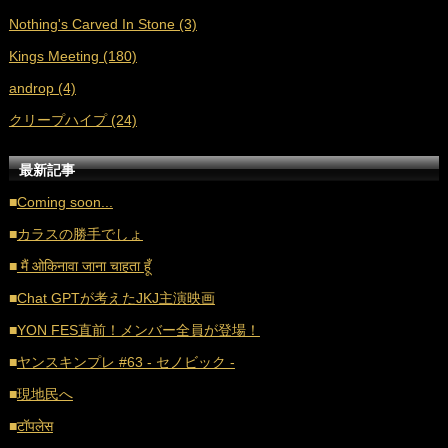
Nothing's Carved In Stone (3)
■
2021年4月 (35)
Kings Meeting (180)
■
2021年3月 (33)
androp (4)
■
2021年2月 (32)
クリープハイプ (24)
■
2021年1月 (38)
■
2020年12月 (21)
最新記事
■
2020年11月 (17)
■
Coming soon...
■
2020年10月 (20)
■
カラスの勝手でしょ
■
2020年9月 (18)
■
मैं ओकिनावा जाना चाहता हूँ
■
2020年8月 (16)
■
Chat GPTが考えたJKJ主演映画
■
2020年7月 (21)
■
YON FES直前！メンバー全員が登場！
■
2020年6月 (16)
■
ヤンスキンプレ #63 - セノビック -
■
2020年5月 (17)
■
現地民へ
■
2020年4月 (18)
■
टॉपलेस
■
2020年3月 (21)