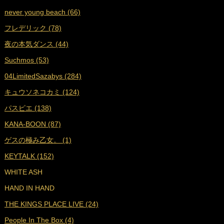
never young beach (66)
■
2022年6月 (17)
フレデリック (78)
■
2022年5月 (17)
夜の本気ダンス (44)
■
2022年4月 (16)
Suchmos (53)
■
2022年3月 (18)
04LimitedSazabys (284)
■
2022年2月 (16)
キュウソネコカミ (124)
■
2022年1月 (17)
パスピエ (138)
■
2021年12月 (25)
KANA-BOON (87)
■
2021年11月 (23)
ゲスの極み乙女。 (1)
■
2021年10月 (25)
KEYTALK (152)
■
2021年9月 (29)
WHITE ASH
■
2021年8月 (31)
HAND IN HAND
■
2021年7月 (38)
THE KINGS PLACE LIVE (24)
■
2021年6月 (36)
People In The Box (4)
■
2021年5月 (27)