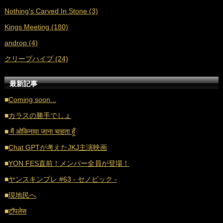
Nothing's Carved In Stone (3)
■
2021年4月 (35)
Kings Meeting (180)
■
2021年3月 (33)
androp (4)
■
2021年2月 (32)
クリープハイプ (24)
■
2021年1月 (38)
■
2020年12月 (21)
最新記事
■
2020年11月 (17)
■
Coming soon...
■
2020年10月 (20)
■
カラスの勝手でしょ
■
2020年9月 (18)
■
मैं ओकिनावा जाना चाहता हूँ
■
2020年8月 (16)
■
Chat GPTが考えたJKJ主演映画
■
2020年7月 (21)
■
YON FES直前！メンバー全員が登場！
■
2020年6月 (16)
■
ヤンスキンプレ #63 - セノビック -
■
2020年5月 (17)
■
現地民へ
■
2020年4月 (18)
■
टॉपलेस
■
2020年3月 (21)