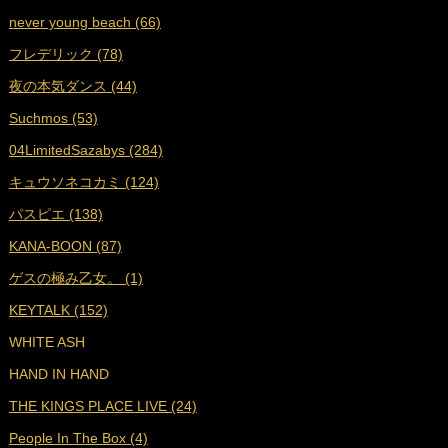
never young beach (66)
■
2022年6月 (17)
フレデリック (78)
■
2022年5月 (17)
夜の本気ダンス (44)
■
2022年4月 (16)
Suchmos (53)
■
2022年3月 (18)
04LimitedSazabys (284)
■
2022年2月 (16)
キュウソネコカミ (124)
■
2022年1月 (17)
パスピエ (138)
■
2021年12月 (25)
KANA-BOON (87)
■
2021年11月 (23)
ゲスの極み乙女。 (1)
■
2021年10月 (25)
KEYTALK (152)
■
2021年9月 (29)
WHITE ASH
■
2021年8月 (31)
HAND IN HAND
■
2021年7月 (38)
THE KINGS PLACE LIVE (24)
■
2021年6月 (36)
People In The Box (4)
■
2021年5月 (27)