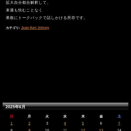
拡大自分都合解釈して、
来週も怯むことなく
果敢にトークバックで話しかける所存です。
Jean-Ken Johnny
カテゴリ
:
2025年6月
日
月
火
水
木
金
土
1
2
3
4
5
6
7
8
9
10
11
12
13
14