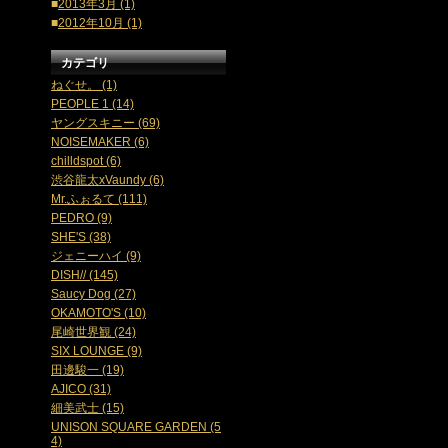
■
2013年3月 (1)
■
2012年10月 (1)
カテゴリ
ねぐせ。 (1)
PEOPLE 1 (14)
ヤングスキニー (69)
NOISEMAKER (6)
chilldspot (6)
渋谷龍太xVaundy (6)
Mr.ふぉるて (111)
PEDRO (9)
SHE'S (38)
ジェニーハイ (9)
DISH// (145)
Saucy Dog (27)
OKAMOTO'S (10)
尾崎世界観 (24)
SIX LOUNGE (9)
田邊駿一 (19)
AJICO (31)
細美武士 (15)
UNISON SQUARE GARDEN (5
4)