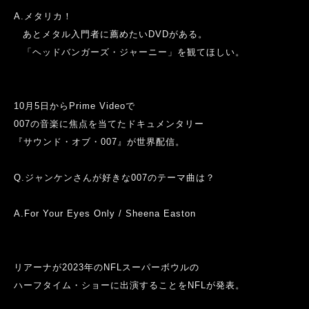
A.
メタリカ！
あとメタル入門者に薦めたい
DVDがある。
「ヘッドバンガーズ・ジャーニー」を観てほしい。
10
月
5
日から
Prime Video
で
007
の音楽に焦点を当てたドキュメンタリー
『サウンド・オブ・
007
』が
世界配信。
Q.
ジャンケンさんが好きな
007
のテーマ曲は？
A.For Your Eyes Only / Sheena Easton
リアーナが
2023
年の
NFL
スーパーボウルの
ハーフタイム・ショーに出演することを
NFL
が発表。