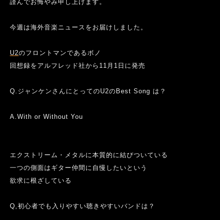
謹んでお悔やみ申し上げます。
今週は海外音楽ニュースをお届けしました。
U2
のフロントマンであるボノ
回想録を
アルフレッド社から
11
月
1
日に発売
Q.
ジャンケンさんにとっての
U2
の
Best Song
は？
A.With or Without You
エクストリーム・メタルに本質的に結びついている
一つの側面は
ギター仲間に自慢したいという
欲求に根ざしている
Q,
初心者でも入りやすい聴きやすいバンドは？