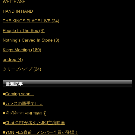
WHITE ASH
■
2021年8月 (31)
HAND IN HAND
■
2021年7月 (38)
THE KINGS PLACE LIVE (24)
■
2021年6月 (36)
People In The Box (4)
■
2021年5月 (27)
Nothing's Carved In Stone (3)
■
2021年4月 (35)
Kings Meeting (180)
■
2021年3月 (33)
androp (4)
■
2021年2月 (32)
クリープハイプ (24)
■
2021年1月 (38)
■
2020年12月 (21)
最新記事
■
2020年11月 (17)
■
Coming soon...
■
2020年10月 (20)
■
カラスの勝手でしょ
■
2020年9月 (18)
■
मैं ओकिनावा जाना चाहता हूँ
■
2020年8月 (16)
■
Chat GPTが考えたJKJ主演映画
■
2020年7月 (21)
■
YON FES直前！メンバー全員が登場！