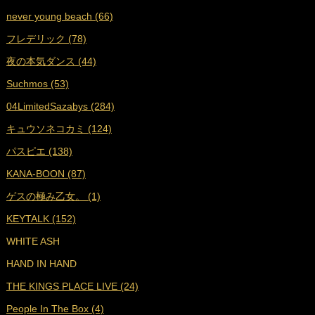
never young beach (66)
■
2022年6月 (17)
フレデリック (78)
■
2022年5月 (17)
夜の本気ダンス (44)
■
2022年4月 (16)
Suchmos (53)
■
2022年3月 (18)
04LimitedSazabys (284)
■
2022年2月 (16)
キュウソネコカミ (124)
■
2022年1月 (17)
パスピエ (138)
■
2021年12月 (25)
KANA-BOON (87)
■
2021年11月 (23)
ゲスの極み乙女。 (1)
■
2021年10月 (25)
KEYTALK (152)
■
2021年9月 (29)
WHITE ASH
■
2021年8月 (31)
HAND IN HAND
■
2021年7月 (38)
THE KINGS PLACE LIVE (24)
■
2021年6月 (36)
People In The Box (4)
■
2021年5月 (27)