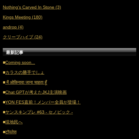
Nothing's Carved In Stone (3)
■
2021年4月 (35)
Kings Meeting (180)
■
2021年3月 (33)
androp (4)
■
2021年2月 (32)
クリープハイプ (24)
■
2021年1月 (38)
■
2020年12月 (21)
最新記事
■
2020年11月 (17)
■
Coming soon...
■
2020年10月 (20)
■
カラスの勝手でしょ
■
2020年9月 (18)
■
मैं ओकिनावा जाना चाहता हूँ
■
2020年8月 (16)
■
Chat GPTが考えたJKJ主演映画
■
2020年7月 (21)
■
YON FES直前！メンバー全員が登場！
■
2020年6月 (16)
■
ヤンスキンプレ #63 - セノビック -
■
2020年5月 (17)
■
現地民へ
■
2020年4月 (18)
■
टॉपलेस
■
2020年3月 (21)