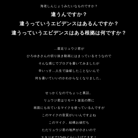
海老しんじょうみたいなものですか？
違うんですか？
違うっていうエビデンスはあるんですか？
違うっていうエビデンスはある根拠は何ですか？
…最近リュウジ君が
ひろゆきさんの切り抜き動画にはまっているそうなので
そんな感じでブログを書いてみましたが
辛いっす…人生で論破したことないんで
何を書いていいのかわからなくなりました。
せっかくなのでちょっと裏話。
リュウジ君はリモート放送の際に
画面にも出ているマイクを使っているんですが
このマイクの音質がいいんですよね
このマイク、結構お値打ち
ただリュウジ君の地声が小さいので
スタジオで15dbぐらい上げてます！