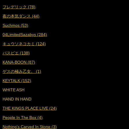
フレデリック (78)
■
2022年5月 (17)
夜の本気ダンス (44)
■
2022年4月 (16)
Suchmos (53)
■
2022年3月 (18)
04LimitedSazabys (284)
■
2022年2月 (16)
キュウソネコカミ (124)
■
2022年1月 (17)
パスピエ (138)
■
2021年12月 (25)
KANA-BOON (87)
■
2021年11月 (23)
ゲスの極み乙女。 (1)
■
2021年10月 (25)
KEYTALK (152)
■
2021年9月 (29)
WHITE ASH
■
2021年8月 (31)
HAND IN HAND
■
2021年7月 (38)
THE KINGS PLACE LIVE (24)
■
2021年6月 (36)
People In The Box (4)
■
2021年5月 (27)
Nothing's Carved In Stone (3)
■
2021年4月 (35)