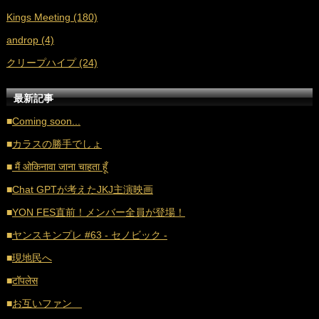
Kings Meeting (180)
■
2021年3月 (33)
androp (4)
■
2021年2月 (32)
クリープハイプ (24)
■
2021年1月 (38)
■
2020年12月 (21)
最新記事
■
2020年11月 (17)
■
Coming soon...
■
2020年10月 (20)
■
カラスの勝手でしょ
■
2020年9月 (18)
■
मैं ओकिनावा जाना चाहता हूँ
■
2020年8月 (16)
■
Chat GPTが考えたJKJ主演映画
■
2020年7月 (21)
■
YON FES直前！メンバー全員が登場！
■
2020年6月 (16)
■
ヤンスキンプレ #63 - セノビック -
■
2020年5月 (17)
■
現地民へ
■
2020年4月 (18)
■
टॉपलेस
■
2020年3月 (21)
■
お互いファン
■
2020年2月 (18)