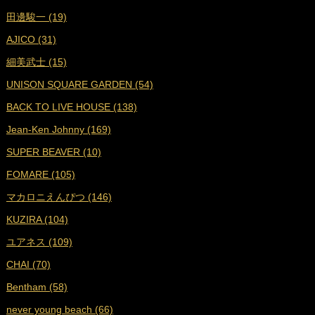
田邊駿一 (19)
■
2023年7月 (16)
AJICO (31)
■
2023年6月 (18)
細美武士 (15)
■
2023年5月 (19)
UNISON SQUARE GARDEN (54)
■
2023年4月 (18)
BACK TO LIVE HOUSE (138)
■
2023年3月 (19)
Jean-Ken Johnny (169)
■
2023年2月 (17)
SUPER BEAVER (10)
■
2023年1月 (17)
FOMARE (105)
■
2022年12月 (19)
マカロニえんぴつ (146)
■
2022年11月 (19)
KUZIRA (104)
■
2022年10月 (16)
ユアネス (109)
■
2022年9月 (18)
CHAI (70)
■
2022年8月 (18)
Bentham (58)
■
2022年7月 (18)
never young beach (66)
■
2022年6月 (17)