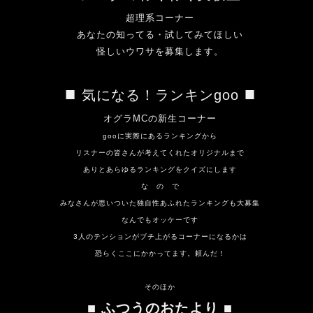
超理系コーナー
あなたの知ってる・試してみてほしい
怪しいウワサを募集します。
■
■
気になる！ランキンgoo
オグラMCの新生コーナー
gooに実際にあるランキングから
リスナーの皆さんが考えてくれたオリジナルまで
ありとあらゆるランキングをクイズにします
な の で
みなさんが思いついた独自性あふれたランキングも大募集
なんでもオッケーです
3人のテンションがブチ上がるコーナーになるかは
恐らくここにかかってます。頼んだ！
そのほか
■
ふつうのおたより
■