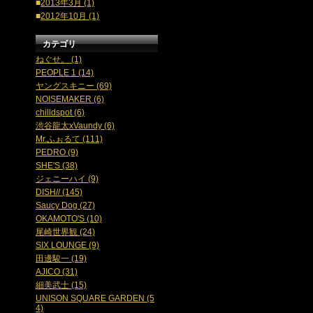
■
2013年3月 (1)
■
2012年10月 (1)
カテゴリ
ねぐせ。 (1)
PEOPLE 1 (14)
ヤングスキニー (69)
NOISEMAKER (6)
chilldspot (6)
渋谷龍太xVaundy (6)
Mr.ふぉるて (111)
PEDRO (9)
SHE'S (38)
ジェニーハイ (9)
DISH// (145)
Saucy Dog (27)
OKAMOTO'S (10)
尾崎世界観 (24)
SIX LOUNGE (9)
田邊駿一 (19)
AJICO (31)
細美武士 (15)
UNISON SQUARE GARDEN (5
4)