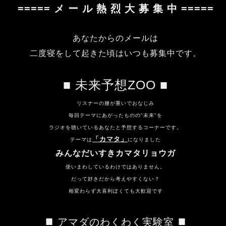
===== メ ー ル 熱 烈 大 募 集 中 =====
あなたからのメールは
二度寝をして起きた頃はいつも
募集中です。
■ 未来予想ZOO ■
リスナーの腰が重いでおなじみ
毎回テーマにあがったものの"未来"を
ラジオを聴いているあなたと予想するコーナーです。
「カマタ」
テーマは
になりました
みんなだいすきカマタリョウガ
使いまわしているわけではありません。
だって
好きだから考えやすくない？
相変わらず
大喜利ぽくても大歓迎です
■
■
アマダのわくわく実験室