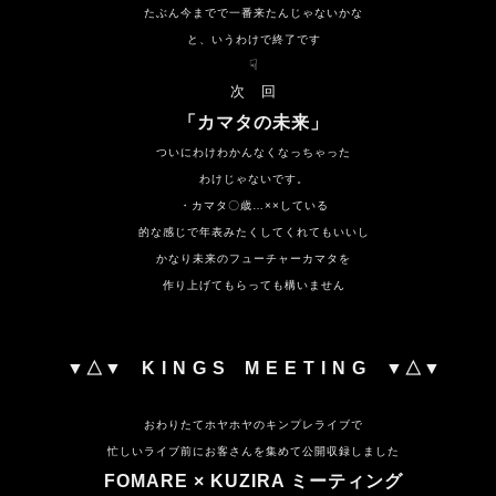
たぶん今までで一番来たんじゃないかな
と、いうわけで終了です
☟
次 回
「カマタの未来」
ついにわけわかんなくなっちゃった
わけじゃないです
。
・カマタ〇歳…××している
的な感じで年表みたくしてくれてもいいし
かなり未来のフューチャーカマタを
作り上げてもらっても構いません
▼△▼ K I N G S M E E T I N G ▼△▼
おわりたてホヤホヤのキンプレライブで
忙しいライブ前にお客さんを集めて公開収録しました
FOMARE × KUZIRA ミーティング