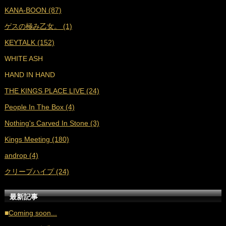
KANA-BOON (87)
■
2021年11月 (23)
ゲスの極み乙女。 (1)
■
2021年10月 (25)
KEYTALK (152)
■
2021年9月 (29)
WHITE ASH
■
2021年8月 (31)
HAND IN HAND
■
2021年7月 (38)
THE KINGS PLACE LIVE (24)
■
2021年6月 (36)
People In The Box (4)
■
2021年5月 (27)
Nothing's Carved In Stone (3)
■
2021年4月 (35)
Kings Meeting (180)
■
2021年3月 (33)
androp (4)
■
2021年2月 (32)
クリープハイプ (24)
■
2021年1月 (38)
■
2020年12月 (21)
最新記事
■
2020年11月 (17)
■
Coming soon...
■
2020年10月 (20)