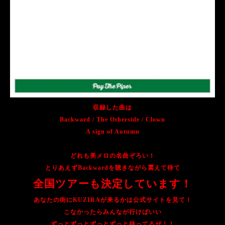
収録した曲は
Backward / The Otherside / Clown
A sign of Autumn
どれも美メロの名曲ぞろい！
とりあえずBackwardを聴きながら震えて待て
全国ツアーも決定しています！
あなたの街にKUZIRAが来るかは公式サイトを見て！
こなかったらみんなが行けばいい
ずっとずっとずっとずっと待ってるぜ！！