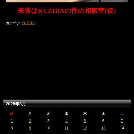
来週はKUZIRAの性の相談室(仮)
KUZIRA
カテゴリ
:
2025年6月
日
月
火
水
木
金
土
1
2
3
4
5
6
7
8
9
10
11
12
13
14