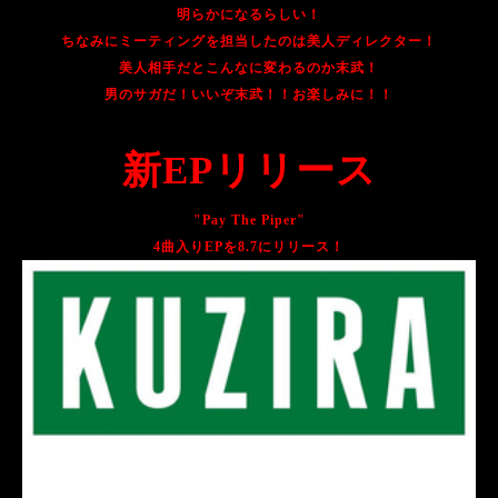
明らかになるらしい！
ちなみにミーティングを担当したのは美人ディレクター！
美人相手だとこんなに変わるのか末武！
男のサガだ！いいぞ末武！！お楽しみに！！
新EPリリース
"Pay The Piper"
4曲入りEPを8.7にリリース！