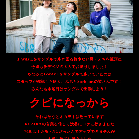
J-WAVEをサンダルで歩き回る数少ない男・
ふちを筆頭に
今週も夜デベソの３人でお送りしました！
ちなみにJ-WAVEをサンダルで歩いていたのは
スタッフが確認した限り、ふちとSuchmosの皆さんです！
みんなも水曜日はサンダルで出勤しよう！
クビになっから
それはそうとオカモトは怒っています
KUZIRAの言葉を信じて渋谷にロケに行きました
写真はオカモトNGだったんでアップできませんが