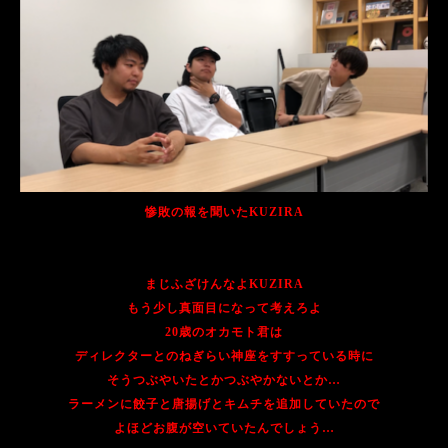
惨敗の報を聞いたKUZIRA
まじふざけんなよKUZIRA
もう少し真面目になって考えろよ
20歳のオカモト君は
ディレクターとのねぎらい神座をすすっている時に
そうつぶやいたとかつぶやかないとか…
ラーメンに餃子と唐揚げとキムチを追加していたので
よほどお腹が空いていたんでしょう…