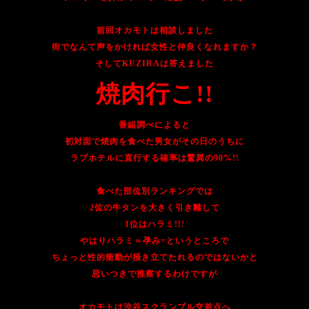
前回オカモトは相談しました
街でなんて声をかければ女性と仲良くなれますか？
そしてKUZIRAは答えました
焼肉行こ!!
番組調べによると
初対面で焼肉を食べた男女がその日のうちに
ラブホテルに直行する確率は驚異の90%!!
食べた部位別ランキングでは
2位の牛タンを大きく引き離して
1位はハラミ!!!
やはりハラミ＝孕み=というところで
ちょっと性的衝動が掻き立てたれるのではないかと
思いつきで推察するわけですが
オカモトは渋谷スクランブル交差点へ