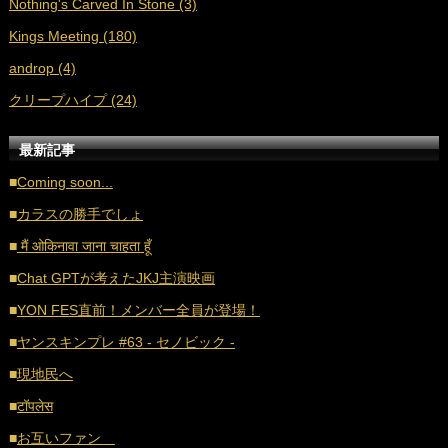
Nothing's Carved In Stone (3)
■
2021年4月 (35)
Kings Meeting (180)
■
2021年3月 (33)
androp (4)
■
2021年2月 (32)
クリープハイプ (24)
■
2021年1月 (38)
■
2020年12月 (21)
最新記事
■
2020年11月 (17)
■
Coming soon...
■
2020年10月 (20)
■
カラスの勝手でしょ
■
2020年9月 (18)
■
मैं ओकिनावा जाना चाहता हूँ
■
2020年8月 (16)
■
Chat GPTが考えたJKJ主演映画
■
2020年7月 (21)
■
YON FES直前！メンバー全員が登場！
■
2020年6月 (16)
■
ヤンスキンプレ #63 - セノビック -
■
2020年5月 (17)
■
現地民へ
■
2020年4月 (18)
■
टॉपलेस
■
2020年3月 (21)
■
お互いファン