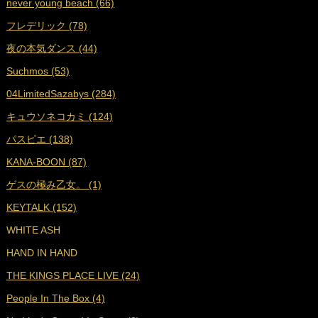
never young beach (66)
■
2022年6月 (17)
フレデリック (78)
■
2022年5月 (17)
夜の本気ダンス (44)
■
2022年4月 (16)
Suchmos (53)
■
2022年3月 (18)
04LimitedSazabys (284)
■
2022年2月 (16)
キュウソネコカミ (124)
■
2022年1月 (17)
パスピエ (138)
■
2021年12月 (25)
KANA-BOON (87)
■
2021年11月 (23)
ゲスの極み乙女。 (1)
■
2021年10月 (25)
KEYTALK (152)
■
2021年9月 (29)
WHITE ASH
■
2021年8月 (31)
HAND IN HAND
■
2021年7月 (38)
THE KINGS PLACE LIVE (24)
■
2021年6月 (36)
People In The Box (4)
■
2021年5月 (27)