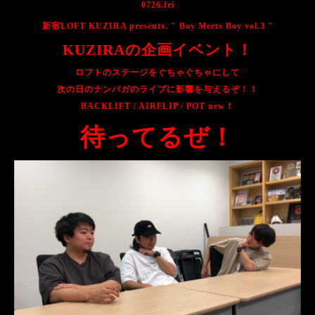
0726.fri
新宿
LOFT KUZIRA presents. " Boy Meets Boy vol.3 "
KUZIRA
の企画イベント！
ロフトのステージをぐちゃぐちゃにして
次の日のナンバガのライブに影響を与えるぞ！！
BACKLIFT / AIRFLIP / POT new！
待ってるぜ！