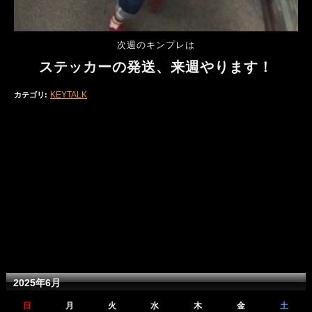
次週のキンプレは
ステッカーの発送、来週やります！
KEYTALK
カテゴリ
:
2025年6月
日
月
火
水
木
金
土