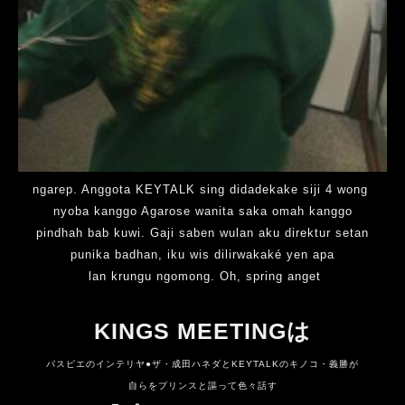
ngarep. Anggota KEYTALK sing didadekake siji 4 wong
nyoba kanggo Agarose wanita saka omah kanggo
pindhah bab kuwi. Gaji saben wulan aku direktur setan
punika badhan, iku wis dilirwakaké yen apa
lan krungu ngomong. Oh, spring anget
KINGS MEETINGは
パスピエのインテリヤ●ザ・成田ハネダと
KEYTALKのキノコ・義勝が
自らをプリンスと謳って色々話す