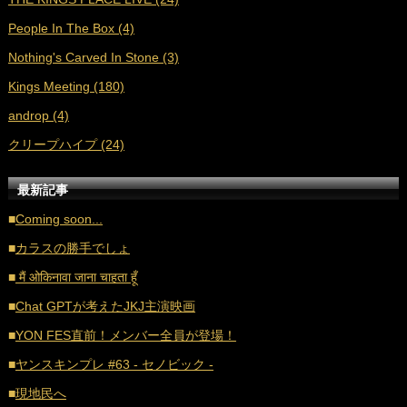
■
2021年6月 (36)
People In The Box (4)
■
2021年5月 (27)
Nothing's Carved In Stone (3)
■
2021年4月 (35)
Kings Meeting (180)
■
2021年3月 (33)
androp (4)
■
2021年2月 (32)
クリープハイプ (24)
■
2021年1月 (38)
■
2020年12月 (21)
最新記事
■
2020年11月 (17)
■
Coming soon...
■
2020年10月 (20)
■
カラスの勝手でしょ
■
2020年9月 (18)
■
मैं ओकिनावा जाना चाहता हूँ
■
2020年8月 (16)
■
Chat GPTが考えたJKJ主演映画
■
2020年7月 (21)
■
YON FES直前！メンバー全員が登場！
■
2020年6月 (16)
■
ヤンスキンプレ #63 - セノビック -
■
2020年5月 (17)
■
現地民へ