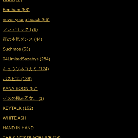
■
2022年8月 (18)
Bentham (58)
■
2022年7月 (18)
never young beach (66)
■
2022年6月 (17)
フレデリック (78)
■
2022年5月 (17)
夜の本気ダンス (44)
■
2022年4月 (16)
Suchmos (53)
■
2022年3月 (18)
04LimitedSazabys (284)
■
2022年2月 (16)
キュウソネコカミ (124)
■
2022年1月 (17)
パスピエ (138)
■
2021年12月 (25)
KANA-BOON (87)
■
2021年11月 (23)
ゲスの極み乙女。 (1)
■
2021年10月 (25)
KEYTALK (152)
■
2021年9月 (29)
WHITE ASH
■
2021年8月 (31)
HAND IN HAND
■
2021年7月 (38)
THE KINGS PLACE LIVE (24)