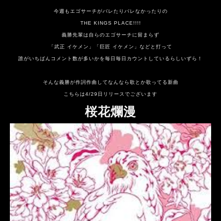
今週もエゴサーチがバレたりバレなかったりの
THE KINGS PLACE!!!!
義勝先輩は自らのエゴサーチに留まらず
「武正 イケメン」「巨匠 イケメン」などと打って
誰がいちばんコメント数が多いかを毎日毎日カウントしているらしいずら！
そんな義勝が作詞作曲してなんなら歌とか歌ってる新曲
こちらは4/29日リリースでございます
桜花爛漫