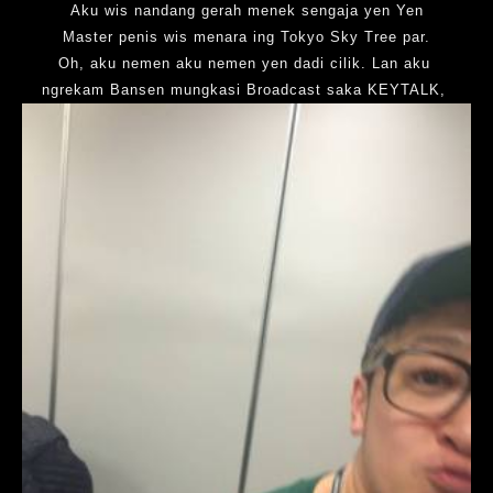
Aku wis nandang gerah menek sengaja yen Yen
Master penis wis menara ing Tokyo Sky Tree par.
Oh, aku nemen aku nemen yen dadi cilik. Lan aku
ngrekam Bansen mungkasi Broadcast saka KEYTALK,