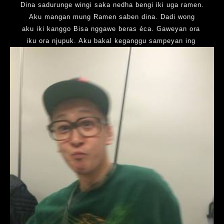
Dina sadurunge wingi saka nedha bengi iki uga ramen.
Aku mangan mung Ramen saben dina. Dadi wong
aku iki kanggo Bisa nggawe beras éca. Gaweyan ora
iku ora njupuk. Aku bakal keganggu sampeyan ing