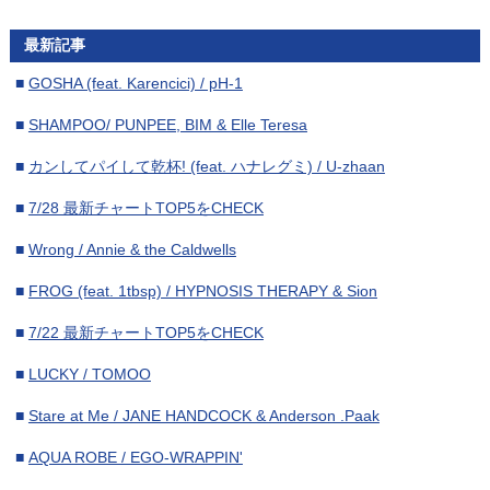
■
2024年9月
(15)
最新記事
■
2024年8月
(16)
■
GOSHA (feat. Karencici) / pH-1
■
2024年7月
(18)
■
SHAMPOO/ PUNPEE, BIM & Elle Teresa
■
2024年6月
(16)
■
カンしてパイして乾杯! (feat. ハナレグミ) / U-zhaan
■
2024年5月
(17)
■
7/28 最新チャートTOP5をCHECK
■
2024年4月
(17)
■
Wrong / Annie & the Caldwells
■
2024年3月
(15)
■
FROG (feat. 1tbsp) / HYPNOSIS THERAPY & Sion
■
2024年2月
(16)
■
7/22 最新チャートTOP5をCHECK
■
2024年1月
(17)
■
LUCKY / TOMOO
■
2023年12月
(16)
■
Stare at Me / JANE HANDCOCK & Anderson .Paak
■
2023年11月
(17)
■
AQUA ROBE / EGO-WRAPPIN'