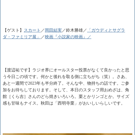
【ゲスト】
スカート
／
岡田結実
／鈴木勝雄／
「ガウディとサグラ
ダ・ファミリア展」
／
映画『小説家の映画』／
【渡辺祐です】ラジオ界にオールスター投票がなくて良かったと思
う今日この頃です。何かと後れを取る側に立ちがち（笑）。さあ、
あと一週間で2023年も半分終了。そんな中、物持ちの話です。ご参
加をお待ちしております。そして、本日のスタッフ用おめざは、角
館［くら吉］さんのどら焼きいろいろ。栗とかリンゴとか。サイズ
感も甘味もナイス。秋田は「西明寺栗」がおいしいらしいです。