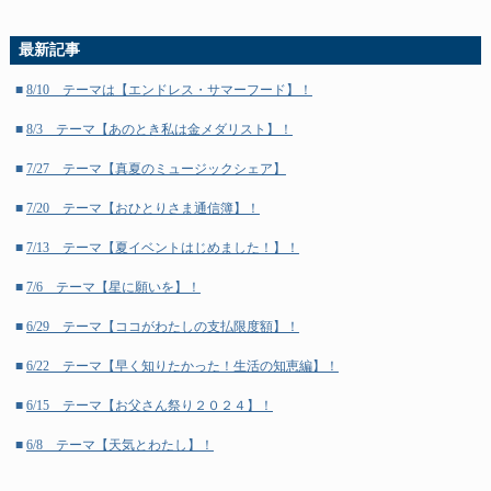
■
2023年8月
(4)
最新記事
■
2023年7月
(4)
■
8/10 テーマは【エンドレス・サマーフード】！
■
2023年6月
(5)
■
8/3 テーマ【あのとき私は金メダリスト】！
■
2023年5月
(4)
■
7/27 テーマ【真夏のミュージックシェア】
■
2023年4月
(4)
■
7/20 テーマ【おひとりさま通信簿】！
■
2023年3月
(5)
■
7/13 テーマ【夏イベントはじめました！】！
■
2023年2月
(4)
■
7/6 テーマ【星に願いを】！
■
2023年1月
(4)
■
6/29 テーマ【ココがわたしの支払限度額】！
■
2022年12月
(5)
■
6/22 テーマ【早く知りたかった！生活の知恵編】！
■
2022年11月
(4)
■
6/15 テーマ【お父さん祭り２０２４】！
■
2022年10月
(4)
■
6/8 テーマ【天気とわたし】！
■
2022年9月
(4)