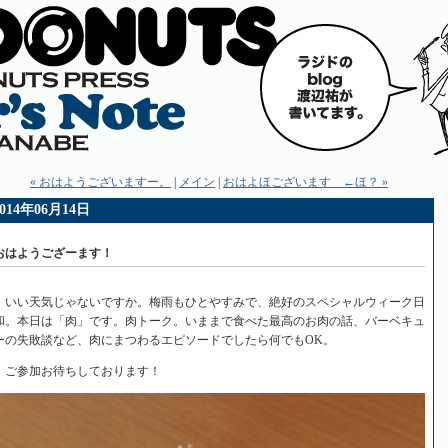
« おはようございますー。
|
メイン
|
おはよほございます ←ほ？ »
2014年06月14日
おはようござーます！
いい天気じゃないですか。梅雨もひとやすみで、絶好のスペシャルウィーク日
和。本日は「肉」です。肉トーク。いままで食べた最高のお肉の話、バーベキュ
ーの失敗談など、肉にまつわるエピソードでしたら何でもOK。
ご参加お待ちしております！