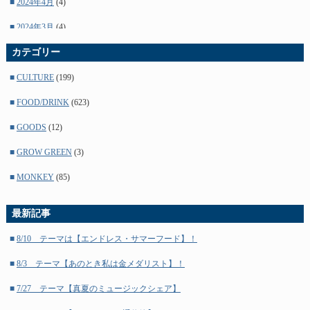
■
2024年4月
(4)
■
2024年3月
(4)
■
カテゴリー
2024年2月
(5)
■
2024年1月
(4)
■
CULTURE
(199)
■
2023年12月
(4)
■
FOOD/DRINK
(623)
■
2023年11月
(5)
■
GOODS
(12)
■
2023年10月
(4)
■
GROW GREEN
(3)
■
2023年9月
(5)
■
MONKEY
(85)
■
2023年8月
(4)
最新記事
■
2023年7月
(4)
■
8/10 テーマは【エンドレス・サマーフード】！
■
2023年6月
(5)
■
8/3 テーマ【あのとき私は金メダリスト】！
■
2023年5月
(4)
■
7/27 テーマ【真夏のミュージックシェア】
■
2023年4月
(4)