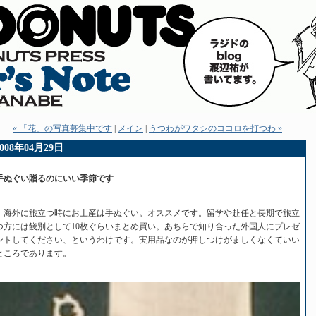
« 「花」の写真募集中です
|
メイン
|
うつわがワタシのココロを打つわ »
2008年04月29日
手ぬぐい贈るのにいい季節です
海外に旅立つ時にお土産は手ぬぐい。オススメです。留学や赴任と長期で旅立
つ方には餞別として10枚ぐらいまとめ買い。あちらで知り合った外国人にプレゼ
ントしてください、というわけです。実用品なのが押しつけがましくなくていい
ところであります。