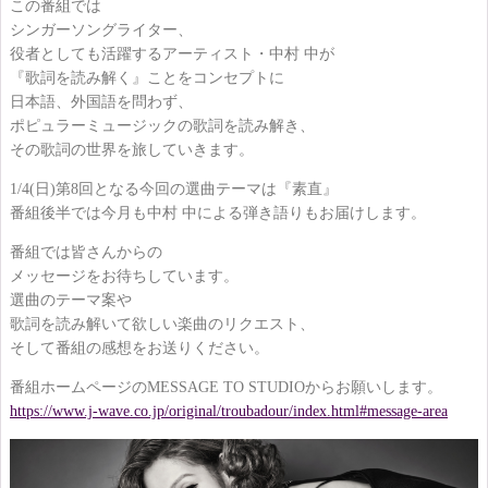
この番組では
シンガーソングライター、
役者としても活躍するアーティスト・中村 中が
『歌詞を読み解く』ことをコンセプトに
日本語、外国語を問わず、
ポピュラーミュージックの歌詞を読み解き、
その歌詞の世界を旅していきます。
1/4(日)第8回となる今回の選曲テーマは『素直』
番組後半では今月も中村 中による弾き語りもお届けします。
番組では皆さんからの
メッセージをお待ちしています。
選曲のテーマ案や
歌詞を読み解いて欲しい楽曲のリクエスト、
そして番組の感想をお送りください。
番組ホームページのMESSAGE TO STUDIOからお願いします。
https://www.j-wave.co.jp/original/troubadour/index.html#message-area