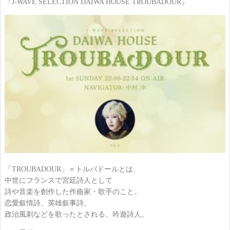
『J-WAVE SELECTION DAIWA HOUSE TROUBADOUR』
「TROUBADOUR」＝トルバドールとは、
中世にフランスで宮廷詩人として
詩や音楽を創作した作曲家・歌手のこと。
恋愛叙情詩、英雄叙事詩、
政治風刺などを歌ったとされる、吟遊詩人。