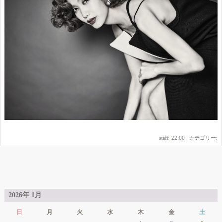
staff
|
22:00
|
カテゴリー:
2026年 1月
日
月
火
水
木
金
土