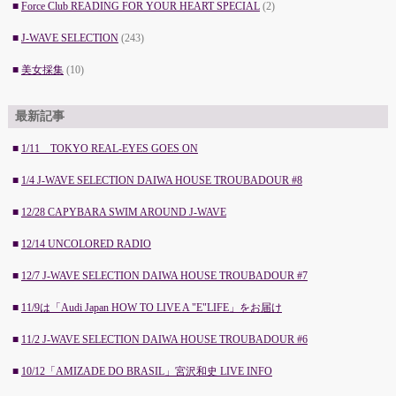
■
2025年6月
(2)
■
Force Club READING FOR YOUR HEART SPECIAL
(2)
■
2025年5月
(2)
■
J-WAVE SELECTION
(243)
■
2025年4月
(3)
■
美女採集
(10)
■
2025年3月
(5)
最新記事
■
2025年2月
(3)
■
1/11 TOKYO REAL-EYES GOES ON
■
2025年1月
(3)
■
1/4 J-WAVE SELECTION DAIWA HOUSE TROUBADOUR #8
■
2024年12月
(2)
■
12/28 CAPYBARA SWIM AROUND J-WAVE
■
2024年11月
(2)
■
12/14 UNCOLORED RADIO
■
2024年10月
(2)
■
12/7 J-WAVE SELECTION DAIWA HOUSE TROUBADOUR #7
■
2024年9月
(4)
■
11/9は「Audi Japan HOW TO LIVE A "E"LIFE」をお届け
■
2024年8月
(3)
■
11/2 J-WAVE SELECTION DAIWA HOUSE TROUBADOUR #6
■
2024年7月
(2)
■
10/12「AMIZADE DO BRASIL」宮沢和史 LIVE INFO
■
2024年6月
(3)