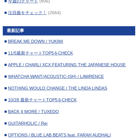
■
今週のチャート
(806)
■
2024年3月
(15)
■
注目曲をチェック！
(2664)
■
2024年2月
(16)
■
2024年1月
(17)
最新記事
■
2023年12月
(16)
■
BREAK ME DOWN / YUKIMI
■
2023年11月
(17)
■
11/5最新チャートTOP5をCHECK
■
2023年10月
(17)
■
APPLE / CHARLI XCX FEATURING THE JAPANESE HOUSE
■
2023年9月
(15)
■
WHATCHA WANT(ACOUSTIC-ISH) / LAWRENCE
■
2023年8月
(19)
■
NOTHING WOULD CHANGE / THE LINDA LINDAS
■
2023年7月
(16)
■
10/28 最新チャートTOP5をCHECK
■
2023年6月
(17)
■
BACK 4 MORE / TUXEDO
■
2023年5月
(18)
■
GUITARHOLIC / Rei
■
2023年4月
(16)
■
OPTIONS / BLUE LAB BEATS feat. FARAH AUDHALI