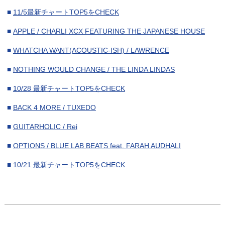
■
2023年11月
(17)
■
11/5最新チャートTOP5をCHECK
■
2023年10月
(17)
■
APPLE / CHARLI XCX FEATURING THE JAPANESE HOUSE
■
2023年9月
(15)
■
WHATCHA WANT(ACOUSTIC-ISH) / LAWRENCE
■
2023年8月
(19)
■
NOTHING WOULD CHANGE / THE LINDA LINDAS
■
2023年7月
(16)
■
10/28 最新チャートTOP5をCHECK
■
2023年6月
(17)
■
BACK 4 MORE / TUXEDO
■
2023年5月
(18)
■
GUITARHOLIC / Rei
■
2023年4月
(16)
■
OPTIONS / BLUE LAB BEATS feat. FARAH AUDHALI
■
2023年3月
(17)
■
10/21 最新チャートTOP5をCHECK
■
2023年2月
(15)
■
2023年1月
(16)
・当サイトとブログにおけるコンテンツはJ-WAVEに帰属し、無断での複写、転載につ
■
2022年12月
(17)
いては一切禁止いたします。