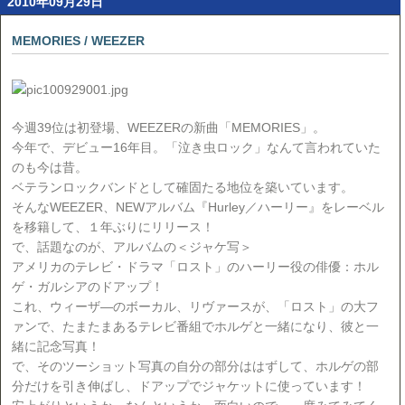
2010年09月29日
MEMORIES / WEEZER
今週39位は初登場、WEEZERの新曲「MEMORIES」。
今年で、デビュー16年目。「泣き虫ロック」なんて言われていた
のも今は昔。
ベテランロックバンドとして確固たる地位を築いています。
そんなWEEZER、NEWアルバム『Hurley／ハーリー』をレーベル
を移籍して、１年ぶりにリリース！
で、話題なのが、アルバムの＜ジャケ写＞
アメリカのテレビ・ドラマ「ロスト」のハーリー役の俳優：ホル
ゲ・ガルシアのドアップ！
これ、ウィーザ―のボーカル、リヴァースが、「ロスト」の大フ
ァンで、たまたまあるテレビ番組でホルゲと一緒になり、彼と一
緒に記念写真！
で、そのツーショット写真の自分の部分ははずして、ホルゲの部
分だけを引き伸ばし、ドアップでジャケットに使っています！