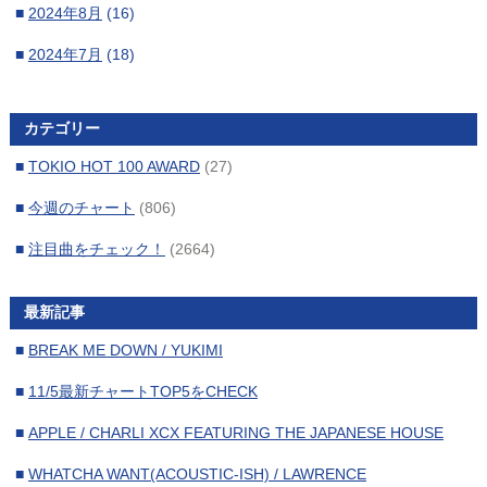
■
2024年8月
(16)
■
2024年7月
(18)
■
2024年6月
(16)
カテゴリー
■
2024年5月
(17)
■
TOKIO HOT 100 AWARD
(27)
■
2024年4月
(17)
■
今週のチャート
(806)
■
2024年3月
(15)
■
注目曲をチェック！
(2664)
■
2024年2月
(16)
■
2024年1月
(17)
最新記事
■
2023年12月
(16)
■
BREAK ME DOWN / YUKIMI
■
2023年11月
(17)
■
11/5最新チャートTOP5をCHECK
■
2023年10月
(17)
■
APPLE / CHARLI XCX FEATURING THE JAPANESE HOUSE
■
2023年9月
(15)
■
WHATCHA WANT(ACOUSTIC-ISH) / LAWRENCE