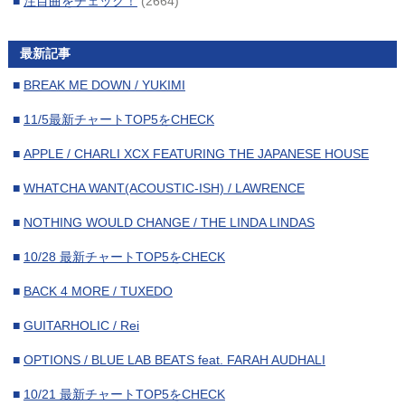
■
注目曲をチェック！
(2664)
■
2024年2月
(16)
■
2024年1月
(17)
最新記事
■
2023年12月
(16)
■
BREAK ME DOWN / YUKIMI
■
2023年11月
(17)
■
11/5最新チャートTOP5をCHECK
■
2023年10月
(17)
■
APPLE / CHARLI XCX FEATURING THE JAPANESE HOUSE
■
2023年9月
(15)
■
WHATCHA WANT(ACOUSTIC-ISH) / LAWRENCE
■
2023年8月
(19)
■
NOTHING WOULD CHANGE / THE LINDA LINDAS
■
2023年7月
(16)
■
10/28 最新チャートTOP5をCHECK
■
2023年6月
(17)
■
BACK 4 MORE / TUXEDO
■
2023年5月
(18)
■
GUITARHOLIC / Rei
■
2023年4月
(16)
■
OPTIONS / BLUE LAB BEATS feat. FARAH AUDHALI
■
2023年3月
(17)
■
10/21 最新チャートTOP5をCHECK