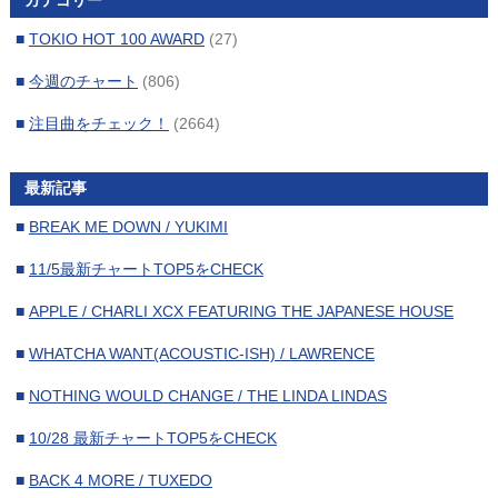
■
2024年5月
(17)
■
TOKIO HOT 100 AWARD
(27)
■
2024年4月
(17)
■
今週のチャート
(806)
■
2024年3月
(15)
■
注目曲をチェック！
(2664)
■
2024年2月
(16)
■
2024年1月
(17)
最新記事
■
2023年12月
(16)
■
BREAK ME DOWN / YUKIMI
■
2023年11月
(17)
■
11/5最新チャートTOP5をCHECK
■
2023年10月
(17)
■
APPLE / CHARLI XCX FEATURING THE JAPANESE HOUSE
■
2023年9月
(15)
■
WHATCHA WANT(ACOUSTIC-ISH) / LAWRENCE
■
2023年8月
(19)
■
NOTHING WOULD CHANGE / THE LINDA LINDAS
■
2023年7月
(16)
■
10/28 最新チャートTOP5をCHECK
■
2023年6月
(17)
■
BACK 4 MORE / TUXEDO