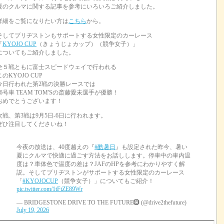
夏のクルマに関する記事を参考にいろいろご紹介しました。
詳細をご覧になりたい方は
こちら
から。
そしてブリヂストンもサポートする女性限定のカーレース
「
KYOJO CUP
（きょうじょカップ）（競争女子）」
についてもご紹介しました。
全５戦ともに富士スピードウェイで行われる
このKYOJO CUP
今日行われた第2戦の決勝レースでは
36号車 TEAM TOM'Sの斎藤愛未選手が優勝！
おめでとうございます！
次戦、第3戦は9月5日-6日に行われます。
ぜひ注目してくださいね！
今夜の放送は、40度越えの『
#酷暑日
』も設定された昨今、暑い
夏にクルマで快適に過ごす方法をお話しします。停車中の車内温
度は？車体色で温度の差は？JAFのHPを参考にわかりやすく解
説。そしてブリヂストンがサポートする女性限定のカーレース
「
#KYOJOCUP
（競争女子）」についてもご紹介！
pic.twitter.com/1tFtZE89Wr
— BRIDGESTONE DRIVE TO THE FUTURE🛞 (@drive2thefuture)
July 19, 2026