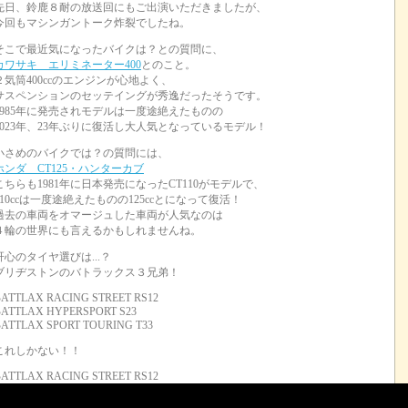
先日、鈴鹿８耐の放送回にもご出演いただきましたが、
今回もマシンガントーク炸裂でしたね。
そこで最近気になったバイクは？との質問に、
カワサキ エリミネーター400
とのこと。
２気筒400ccのエンジンが心地よく、
サスペンションのセッテイングが秀逸だったそうです。
1985年に発売されモデルは一度途絶えたものの
2023年、23年ぶりに復活し大人気となっているモデル！
小さめのバイクでは？の質問には、
ホンダ CT125・ハンターカブ
こちらも1981年に日本発売になったCT110がモデルで、
110ccは一度途絶えたものの125ccとになって復活！
過去の車両をオマージュした車両が人気なのは
４輪の世界にも言えるかもしれませんね。
肝心のタイヤ選びは...？
ブリヂストンのバトラックス３兄弟！
ATTLAX RACING STREET RS12
BATTLAX HYPERSPORT S23
ATTLAX SPORT TOURING T33
これしかない！！
ATTLAX RACING STREET RS12