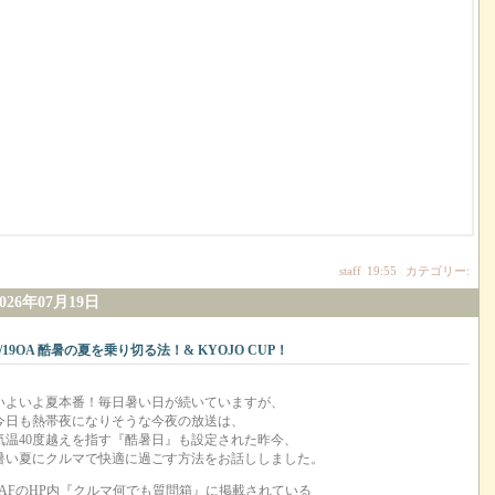
staff
|
19:55
|
カテゴリー:
2026年07月19日
7/19OA 酷暑の夏を乗り切る法！& KYOJO CUP！
いよいよ夏本番！毎日暑い日が続いていますが、
今日も熱帯夜になりそうな今夜の放送は、
気温40度越えを指す『酷暑日』も設定された昨今、
暑い夏にクルマで快適に過ごす方法をお話ししました。
JAFのHP内『クルマ何でも質問箱』に掲載されている