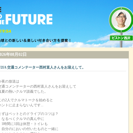
2026年08月02日
8/2IA 交通コメンテーター西村直人さんをお迎えして。
今夜の放送は
交通コメンテーターの西村直人さんをお迎えして
真夏の熱いクルマ談義でした。
この2人でクルマトークを始めると
ホントに止まらないんです...
まずはペットとのドライブのコツは？
・なるべくクルマの真ん中に
・1時間に1回は休憩・トイレも
・自分のにおいの付いたものと一緒に