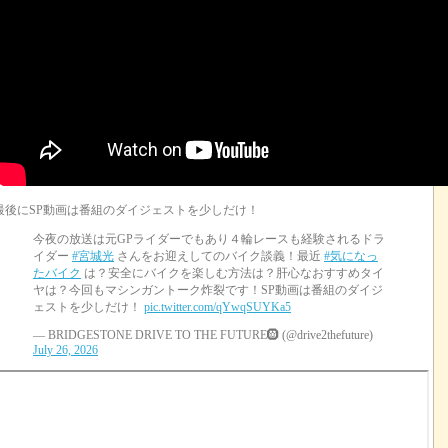
最後にSP動画は番組のダイジェストを少しだけ！
今夜の放送は元GPライダーでもあり４輪レースも経験されるドラ
イダー
#宮城光
さんをお迎えしてのバイク談義！最近
#気になっ
たバイク
は？安全にバイクを楽しむ方法は？肝心なおすすめタイ
ヤは？今回もマシンガントーク炸裂です！SP動画は番組のダイジ
ェストを少しだけ！
pic.twitter.com/qYwqSUYKa5
— BRIDGESTONE DRIVE TO THE FUTURE🛞 (@drive2thefuture)
July 26, 2026