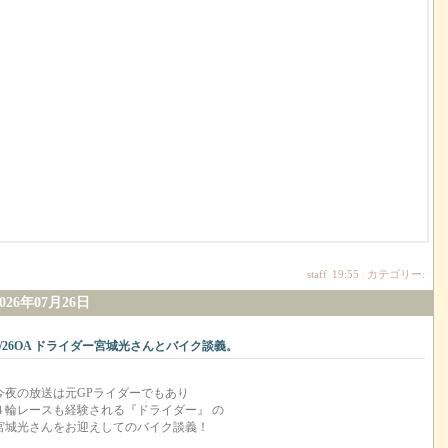
staff
|
19:55
|
カテゴリー:
2026年07月26日
7/26OA ドライダー宮城光さんとバイク談義。
今夜の放送は元GPライダーでもあり
４輪レースも経験される『ドライダー』 の
宮城光さんをお迎えしてのバイク談義！