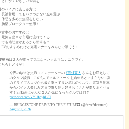
・とにかくやさしい運転を
夏のバイクに楽しみ方は
・長袖着用！でもバタつかない服を選ぶ
・休憩を多めに無理をしない
・胸部プロテクター使用！
中古車のおすすめは
・電気自動車が市場に流れてくる
・でも補助金があるから新車も？
・EVおすすめだけど充電マナーをみんなで話そう！
SP動画は２人が乗って気になったクルマはナニ？です。
こちらもどうぞ！
今夜の放送は交通コメンテーターの
#西村直人
さんをお迎えして
のクルマ談義 この2人でクルマトークを始めると止まらない...夏
のドライブのコツから最近乗って良い感じのクルマ、電気自動車
からバイクの楽しみ方まで乗り物大好きおじさんが喋りまくりま
す！SP動画はそんな２人が気になったクルマは何？
pic.twitter.com/YYUhqyhU8T
— BRIDGESTONE DRIVE TO THE FUTURE🛞 (@drive2thefuture)
August 2, 2026